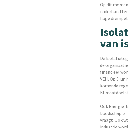
Op dit moment 
naderhand teru
hoge drempel.
Isola
van 
De Isolatiete
de organisati
financieel wo
VEH. Op 3 jun
komende regee
Klimaatdoelst
Ook Energie-N
boodschap is n
vraagt. Ook wo
industrie wor