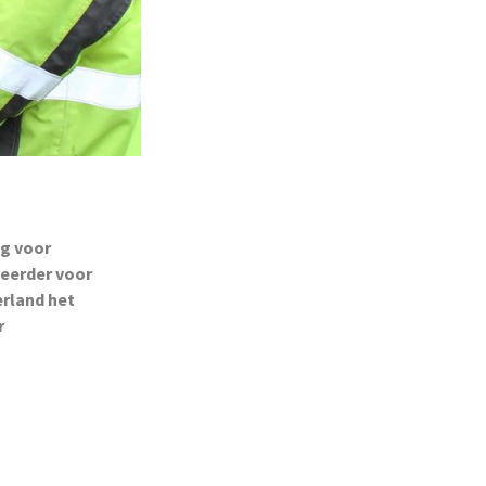
ng voor
eerder voor
erland het
r