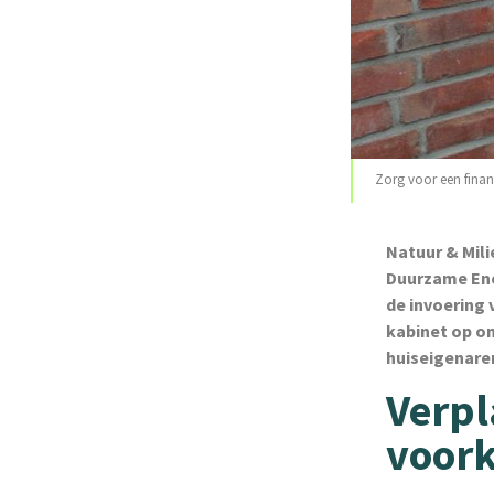
Zorg voor een financ
Natuur & Mil
Duurzame Ene
de invoering
kabinet op om
huiseigenare
Verpl
voork