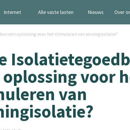
Internet
Alle vaste lasten
Nieuws
Over o
dbon een oplossing voor het stimuleren van woningisolatie?
de Isolatietegoed
 oplossing voor h
muleren van
ingisolatie?