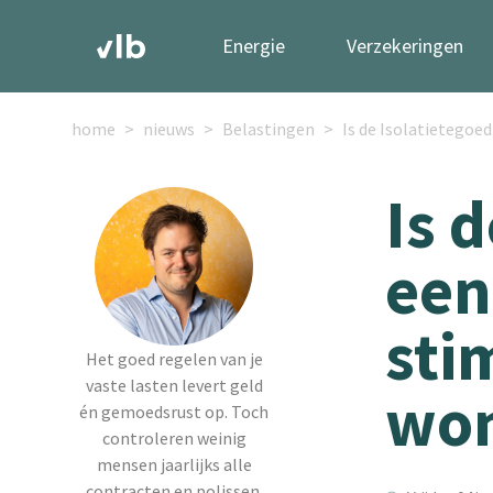
Energie
Verzekeringen
home
nieuws
Belastingen
Is de Isolatietegoe
Is 
een
sti
Het goed regelen van je
vaste lasten levert geld
won
én gemoedsrust op. Toch
controleren weinig
mensen jaarlijks alle
contracten en polissen.