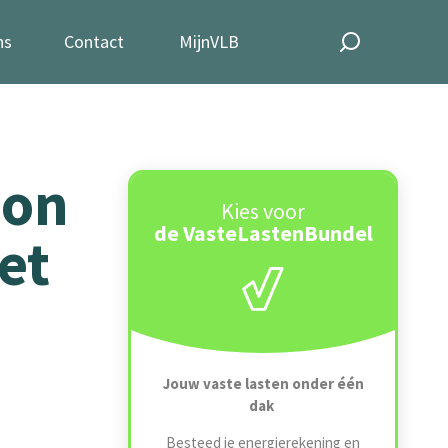
ns
Contact
MijnVLB
bon
Kies voor
de VasteLastenBundel
et
Jouw vaste lasten onder één
dak
Besteed je energierekening en