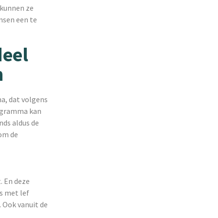
 kunnen ze
nsen een te
deel
n
a, dat volgens
rogramma kan
nds aldus de
 om de
. En deze
s met lef
. Ook vanuit de