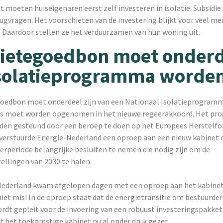
moeten huiseigenaren eerst zelf investeren in isolatie. Subsidie
gvragen. Het voorschieten van de investering blijkt voor veel me
 Daardoor stellen ze het verduurzamen van hun woning uit.
tietegoedbon moet onder
isolatieprogramma worde
goedbon moet onderdeel zijn van een Nationaal Isolatieprogramm
es moet worden opgenomen in het nieuwe regeerakkoord. Het p
rden gesteund door een beroep te doen op het Europees Herstelfo
i verstuurde Energie-Nederland een oproep aan een nieuw kabinet
rperiode belangrijke besluiten te nemen die nodig zijn om de
ellingen van 2030 te halen.
ederland kwam afgelopen dagen met een oproep aan het kabinet
iet mis! In de oproep staat dat de energietransitie om bestuurder
rdt gepleit voor de invoering van een robuust investeringspakket
dt het toekomstige kabinet nu al onder druk gezet.