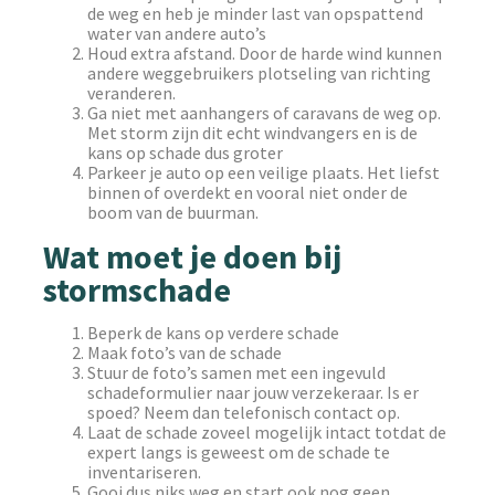
de weg en heb je minder last van opspattend
water van andere auto’s
Houd extra afstand. Door de harde wind kunnen
andere weggebruikers plotseling van richting
veranderen.
Ga niet met aanhangers of caravans de weg op.
Met storm zijn dit echt windvangers en is de
kans op schade dus groter
Parkeer je auto op een veilige plaats. Het liefst
binnen of overdekt en vooral niet onder de
boom van de buurman.
Wat moet je doen bij
stormschade
Beperk de kans op verdere schade
Maak foto’s van de schade
Stuur de foto’s samen met een ingevuld
schadeformulier naar jouw verzekeraar. Is er
spoed? Neem dan telefonisch contact op.
Laat de schade zoveel mogelijk intact totdat de
expert langs is geweest om de schade te
inventariseren.
Gooi dus niks weg en start ook nog geen