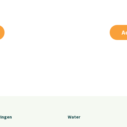
A
ringen
Water