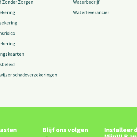
d Zonder Zorgen
Waterbedrijf
ekering
Waterleverancier
zekering
nsrisico
ekering
ingskaarten
sbeleid
wijzer schadeverzekeringen
lasten
Blijf ons volgen
Installeer 
MijnVLB a