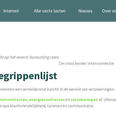
Internet
Alle vaste lasten
Nieuws
Over o
ht op het woord: Accounting rates
Zie cross border interconnectie
egrippenlijst
menten een verhelderend inzicht in de wereld van verzekeringen.
rnetcontracten
,
energiecontracten
en
verzekeringen
af. Uitera
en qua klantvriendelijkheid, tarieven en communicatie.