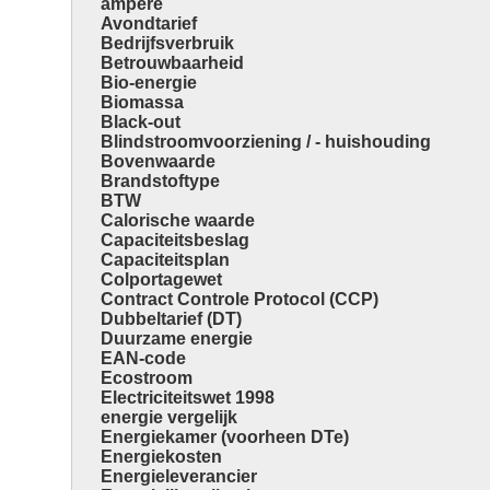
ampère
Avondtarief
Bedrijfsverbruik
Betrouwbaarheid
Bio-energie
Biomassa
Black-out
Blindstroomvoorziening / - huishouding
Bovenwaarde
Brandstoftype
BTW
Calorische waarde
Capaciteitsbeslag
Capaciteitsplan
Colportagewet
Contract Controle Protocol (CCP)
Dubbeltarief (DT)
Duurzame energie
EAN-code
Ecostroom
Electriciteitswet 1998
energie vergelijk
Energiekamer (voorheen DTe)
Energiekosten
Energieleverancier