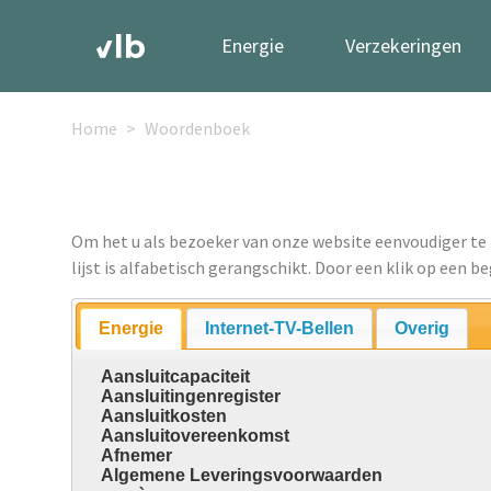
Energie
Verzekeringen
Home
Woordenboek
Om het u als bezoeker van onze website eenvoudiger te
lijst is alfabetisch gerangschikt. Door een klik op een be
Energie
Internet-TV-Bellen
Overig
Aansluitcapaciteit
Aansluitingenregister
Aansluitkosten
Aansluitovereenkomst
Afnemer
Algemene Leveringsvoorwaarden