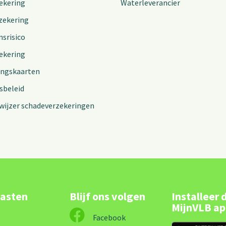
ekering
Waterleverancier
zekering
nsrisico
ekering
ingskaarten
sbeleid
wijzer schadeverzekeringen
lasten
Blijf ons volgen
Installeer 
MijnVLB a
Facebook