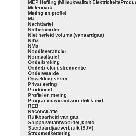
MEP Heffing (Milieukwaliteit ElektriciteitsProduc
Metermarkt
Meting en profiel
MJ
Nachttarief
Netbeheerder
Niet herleid volume (vanaardgas)
Nm3
NMa
Noodleverancier
Normaaltarief
Onderbreking
Onderbrekingsfrequentie
Onderwaarde
Opwekkingsbron
Privatisering
Producent
Profiel en meting
Programmaverantwoordelijkheid
REB
Reconciliatie
Ruikbaarheid van gas
Shipperverantwoordelijkheid
Standaardjaarverbruik (SJV)
Stroometikettering