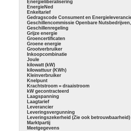
Energieliberalisering
EnergieNed
Enkeltarief
Gedragscode Consument en Energieleveranci
Geschillencommissie Openbare Nutsbedrijven,
Geschillenregeling
Grijze energie
Groencertificaten
Groene energie
Grootverbruiker
Inkoopcombinatie
Joule
kilowatt (kW)
kilowattuur (KWh)
Kleinverbruiker
Knelpunt
Krachtstroom = draaistroom
kW gecontracteerd
Laagspanning
Laagtarief
Leverancier
Leveringsvergunning
Leveringszekerheid (Zie ook betrouwbaarheid)
Marktpartij
Meetgegevens