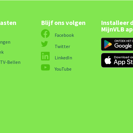
lasten
Blijf ons volgen
Installeer 
MijnVLB a
Facebook
ingen
Twitter
ek
LinkedIn
-TV-Bellen
YouTube