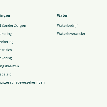
ringen
Water
d Zonder Zorgen
Waterbedrijf
ekering
Waterleverancier
zekering
nsrisico
ekering
ingskaarten
sbeleid
wijzer schadeverzekeringen