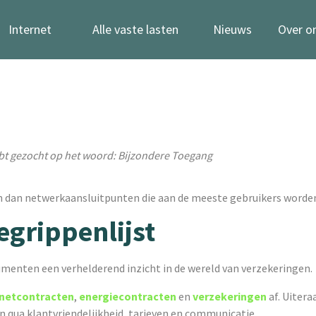
Internet
Alle vaste lasten
Nieuws
Over o
bt gezocht op het woord: Bijzondere Toegang
dan netwerkaansluitpunten die aan de meeste gebruikers worde
egrippenlijst
menten een verhelderend inzicht in de wereld van verzekeringen.
rnetcontracten
,
energiecontracten
en
verzekeringen
af. Uitera
en qua klantvriendelijkheid, tarieven en communicatie.