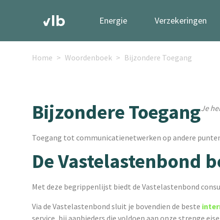
Energie
Verzekeringen
Home
Woordenboek
Bijzondere Toegang
Bijzondere Toegang
Je he
Toegang tot communicatienetwerken op andere punten 
De Vastelastenbond b
Met deze begrippenlijst biedt de Vastelastenbond consu
Via de Vastelastenbond sluit je bovendien de beste
inte
service, bij aanbieders die voldoen aan onze strenge eis