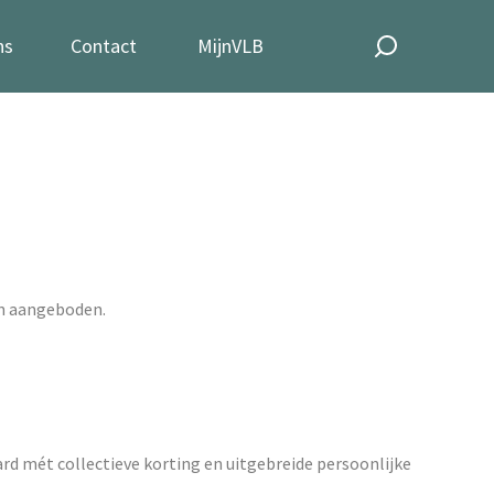
ns
Contact
MijnVLB
n aangeboden.
ard mét collectieve korting en uitgebreide persoonlijke