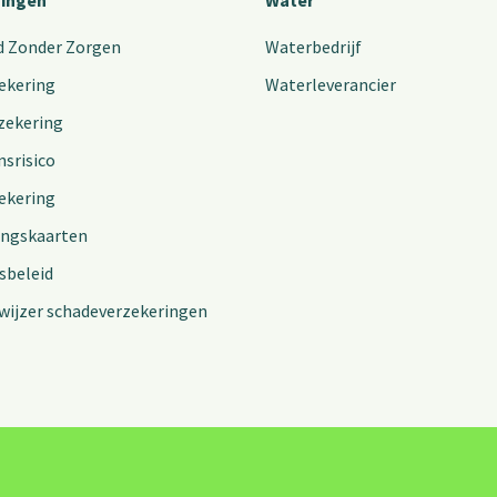
ringen
Water
d Zonder Zorgen
Waterbedrijf
ekering
Waterleverancier
zekering
nsrisico
ekering
ingskaarten
sbeleid
wijzer schadeverzekeringen