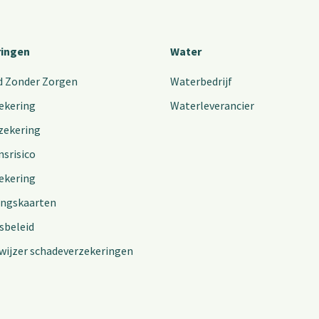
ringen
Water
d Zonder Zorgen
Waterbedrijf
ekering
Waterleverancier
zekering
nsrisico
ekering
ingskaarten
sbeleid
wijzer schadeverzekeringen