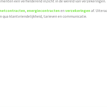
menten een verhelderend inzicht in de wereld van verzekeringen.
rnetcontracten
,
energiecontracten
en
verzekeringen
af. Uitera
en qua klantvriendelijkheid, tarieven en communicatie.