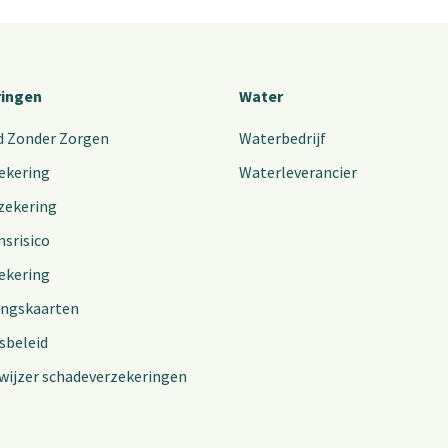
ringen
Water
d Zonder Zorgen
Waterbedrijf
ekering
Waterleverancier
zekering
nsrisico
ekering
ingskaarten
sbeleid
wijzer schadeverzekeringen