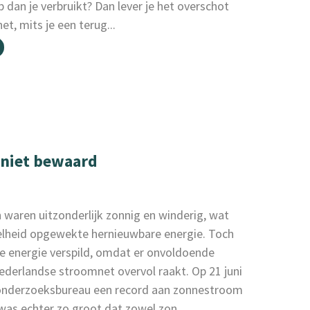
 dan je verbruikt? Dan lever je het overschot
t, mits je een terug...
niet bewaard
 waren uitzonderlijk zonnig en winderig, wat
elheid opgewekte hernieuwbare energie. Toch
ie energie verspild, omdat er onvoldoende
Nederlandse stroomnet overvol raakt. Op 21 juni
 onderzoeksbureau een record aan zonnestroom
as echter zo groot dat zowel zon...