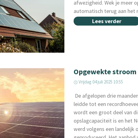
afwezigheid. Wek je meer op
automatisch terug aan het ne
Lees verder
Opgewekte stroom 
Vrijdag 04 juli 2025 10:55
‌ De afgelopen drie maanden
leidde tot een recordhoeve
wordt een groot deel van d
opslagcapaciteit is en het 
werd volgens een landelijk
geproduceerd. Het aanbod w