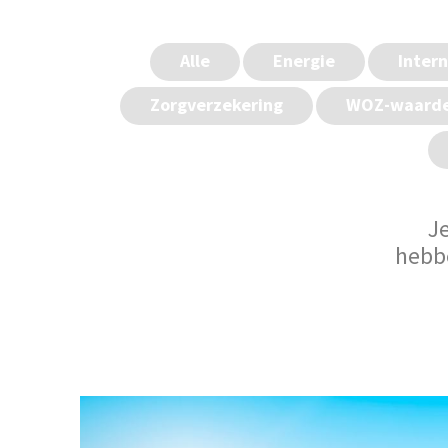
Alle
Energie
Inter
Zorgverzekering
WOZ-waard
Je
hebbe