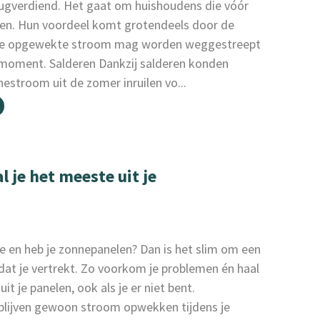
ugverdiend. Het gaat om huishoudens die vóór
eren. Hun voordeel komt grotendeels door de
mee opgewekte stroom mag worden weggestreept
r moment. Salderen Dankzij salderen konden
stroom uit de zomer inruilen vo...
 je het meeste uit je
ie en heb je zonnepanelen? Dan is het slim om een
dat je vertrekt. Zo voorkom je problemen én haal
t je panelen, ook als je er niet bent.
blijven gewoon stroom opwekken tijdens je