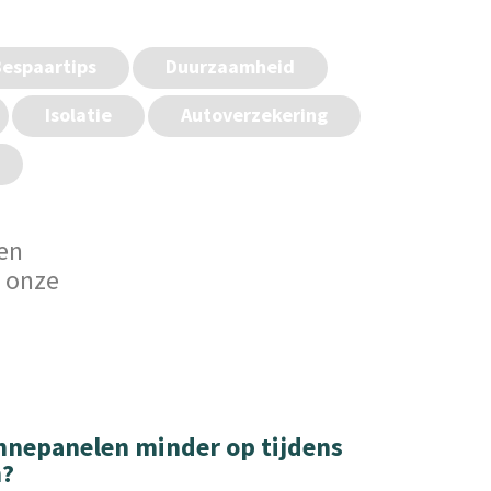
espaartips
Duurzaamheid
Isolatie
Autoverzekering
ien
k onze
nepanelen minder op tijdens
?