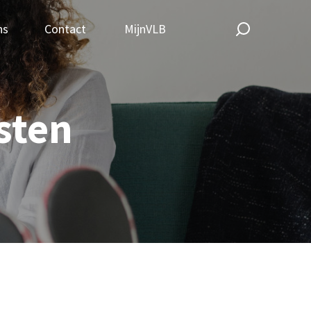
ns
Contact
MijnVLB
sten