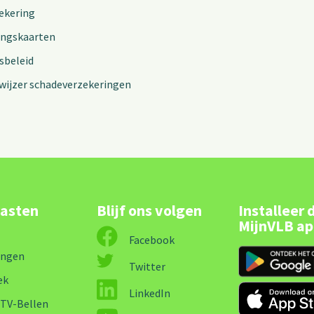
ekering
ingskaarten
sbeleid
wijzer schadeverzekeringen
lasten
Blijf ons volgen
Installeer 
MijnVLB a
Facebook
ingen
Twitter
ek
LinkedIn
-TV-Bellen