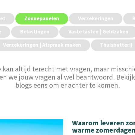
net
Zonnepanelen
Verzekeringen
B
e
Belastingen
Vaste lasten | Geldzaken
Verzekeringen | Afspraak maken
Thuisbatterij
 kan altijd terecht met vragen, maar missch
n we jouw vragen al wel beantwoord. Bekij
blogs eens om er achter te komen.
Waarom leveren zon
warme zomerdagen