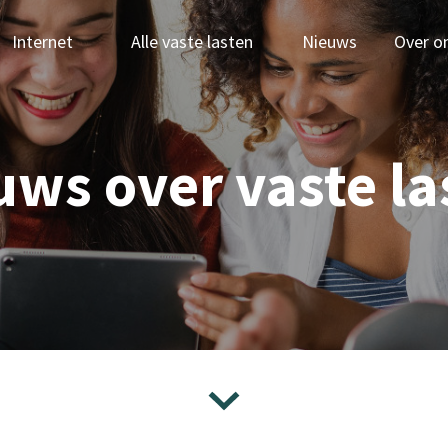
Internet
Alle vaste lasten
Nieuws
Over o
uws over vaste la