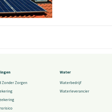
ringen
Water
d Zonder Zorgen
Waterbedrijf
ekering
Waterleverancier
zekering
nsrisico