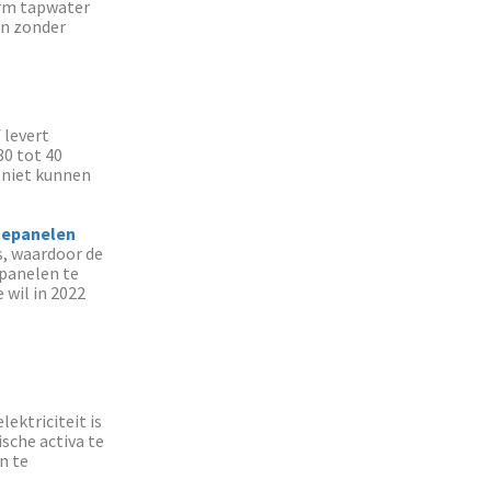
arm tapwater
en zonder
 levert
30 tot 40
 niet kunnen
epanelen
s, waardoor de
 panelen te
 wil in 2022
lektriciteit is
sche activa te
n te