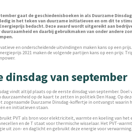
ptember gaat de geschiedenisboeken in als Duurzame Dinsdag
ledig in het teken van duurzame initiatieven en om dit te stimu
nergieprijs bedacht. Deze award wordt uitgereikt aan bedrijve
r duurzaamheid en daarbij gebruikmaken van onder andere z
mpen.
vatieve en onderscheidende uitvindingen maken kans op een prijs.
ergieprijs 2021 maken de volgende partijen kans op een prijs: Tri
mpower.
e dinsdag van september
ag vindt altijd plaats op de eerste dinsdag van september. Doel v
om duurzaamheid op de kaart te zetten in politiek Den Haag. Op de
et zogenaamde Duurzame Dinsdag-koffertje in ontvangst waarin 
n en initiatieven staan.
bruikt PVT als bron voor elektriciteit, warmte en koeling van het 
nnecellen en de T staat voor thermische wisselaar. Het PVT-wa
ie uit zon- en daglicht en gebruikt deze energie voor verwarming.