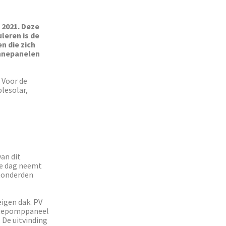
 2021. Deze
leren is de
n die zich
onnepanelen
 Voor de
plesolar,
an dit
ze dag neemt
honderden
eigen dak. PV
rmtepomppaneel
 De uitvinding