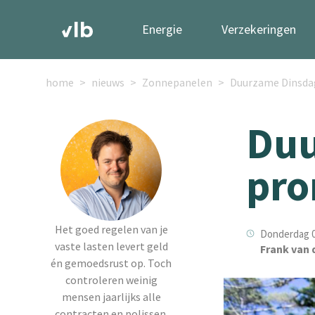
Energie
Verzekeringen
home
nieuws
Zonnepanelen
Duurzame Dinsda
Duu
pro
Het goed regelen van je
Donderdag 0
vaste lasten levert geld
Frank van 
én gemoedsrust op. Toch
controleren weinig
mensen jaarlijks alle
contracten en polissen.