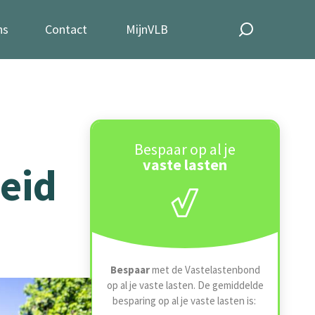
ns
Contact
MijnVLB
Bespaar op al je
vaste lasten
eid
Bespaar
met de Vastelastenbond
op al je vaste lasten. De gemiddelde
besparing op al je vaste lasten is: