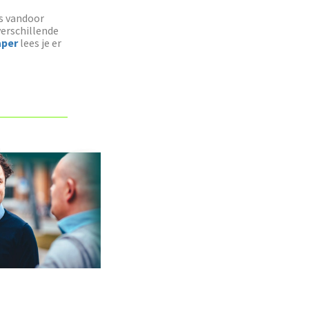
s vandoor
verschillende
aper
lees je er