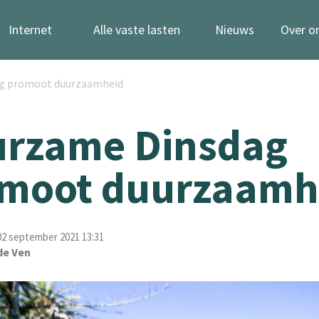
Internet
Alle vaste lasten
Nieuws
Over o
g promoot duurzaamheid
rzame Dinsdag
moot duurzaamh
2 september 2021 13:31
de Ven