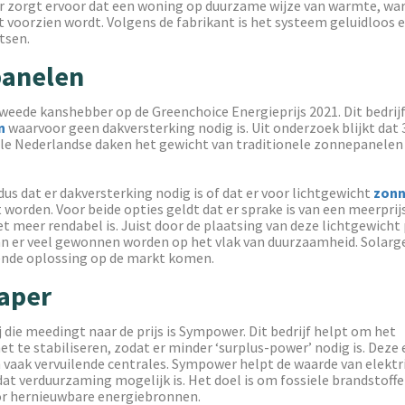
ar zorgt ervoor dat een woning op duurzame wijze van warmte, w
it voorzien wordt. Volgens de fabrikant is het systeem geluidloos 
tsen.
anelen
tweede kanshebber op de Greenchoice Energieprijs 2021. Dit bedrijf
n
waarvoor geen dakversterking nodig is. Uit onderzoek blijkt dat 
lle Nederlandse daken het gewicht van traditionele zonnepanelen
us dat er dakversterking nodig is of dat er voor lichtgewicht
zonn
orden. Voor beide opties geldt dat er sprake is van een meerprij
et meer rendabel is. Juist door de plaatsing van deze lichtgewicht
an er veel gewonnen worden op het vlak van duurzaamheid. Solarge
nde oplossing op de markt komen.
aper
j die meedingt naar de prijs is Sympower. Dit bedrijf helpt om het
et te stabiliseren, zodat er minder ‘surplus-power’ nodig is. Deze e
vaak vervuilende centrales. Sympower helpt de waarde van elektri
at verduurzaming mogelijk is. Het doel is om fossiele brandstoffe
or hernieuwbare energiebronnen.