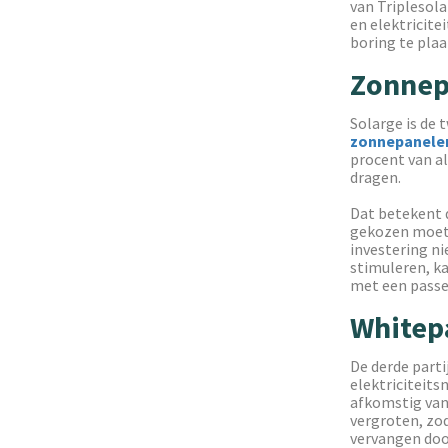
van Triplesol
en elektricite
boring te plaa
Zonnep
Solarge is de 
zonnepanele
procent van a
dragen.
Dat betekent d
gekozen moet w
investering ni
stimuleren, k
met een passe
Whitep
De derde parti
elektriciteitsn
afkomstig van 
vergroten, zod
vervangen do