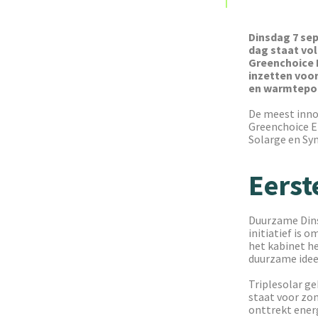
Dinsdag 7 se
dag staat vol
Greenchoice E
inzetten voo
en warmtepo
De meest inno
Greenchoice En
Solarge en Sy
Eerst
Duurzame Dinsd
initiatief is 
het kabinet h
duurzame ideeë
Triplesolar ge
staat voor zo
onttrekt energ