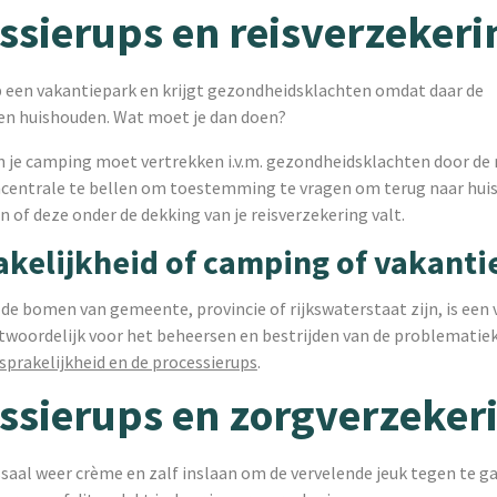
ssierups en reisverzekeri
op een vakantiepark en krijgt gezondheidsklachten omdat daar de
en huishouden. Wat moet je dan doen?
 je camping moet vertrekken i.v.m. gezondheidsklachten door de r
mcentrale te bellen om toestemming te vragen om terug naar huis 
 of deze onder de dekking van je reisverzekering valt.
kelijkheid of camping of vakanti
 de bomen van gemeente, provincie of rijkswaterstaat zijn, is ee
twoordelijk voor het beheersen en bestrijden van de problematiek.
prakelijkheid en de processierups
.
ssierups en zorgverzeker
saal weer crème en zalf inslaan om de vervelende jeuk tegen te g