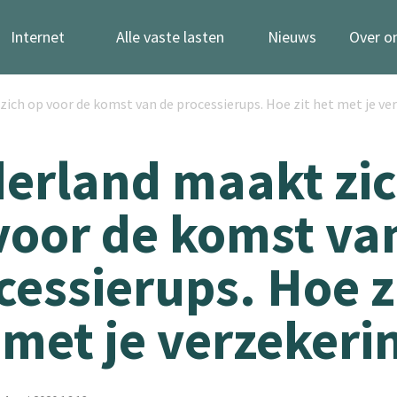
Internet
Alle vaste lasten
Nieuws
Over o
ich op voor de komst van de processierups. Hoe zit het met je ve
erland maakt zi
voor de komst va
cessierups. Hoe z
 met je verzekeri