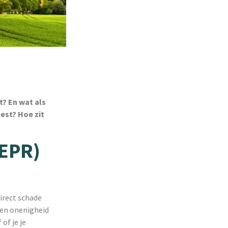
t? En wat als
est? Hoe zit
(EPR)
direct schade
s en onenigheid
of je je