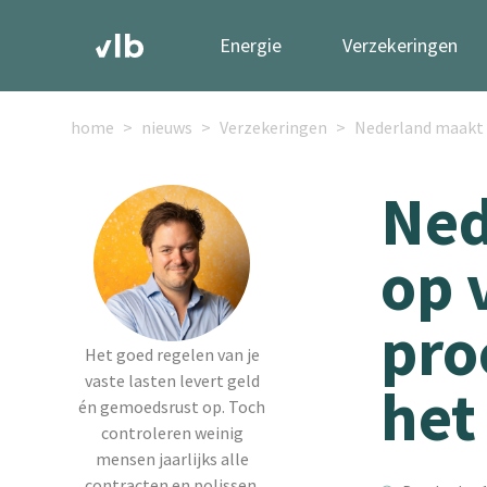
Energie
Verzekeringen
home
nieuws
Verzekeringen
Nederland maakt z
Ned
op 
pro
Het goed regelen van je
vaste lasten levert geld
het
én gemoedsrust op. Toch
controleren weinig
mensen jaarlijks alle
contracten en polissen.