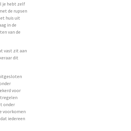
 je hebt zelf
met de rupsen
et huis uit
aag in de
ten van de
t vast zit aan
keraar dit
uitgesloten
 onder
zekerd voor
atregelen
lt onder
te voorkomen
 dat iedereen