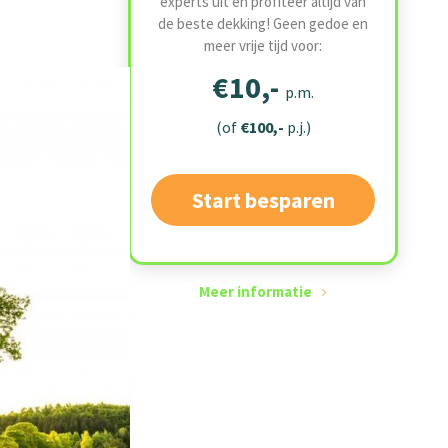
experts uit en profiteer altijd van
de beste dekking! Geen gedoe en
meer vrije tijd voor:
€10,-
p.m.
(of
€100,-
p.j.)
Start besparen
Meer informatie