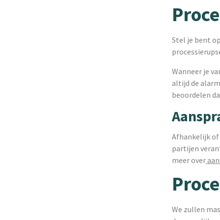
Proce
Stel je bent 
processierups
Wanneer je van
altijd de alar
beoordelen dan
Aanspra
Afhankelijk of
partijen veran
meer over
aans
Proce
We zullen mas