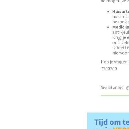
de mogelijke z
Huisart
huisarts
bezoek a
Medicij
anti-jeu
Krijg je
ontsteki
tablette
hiervoor
Heb je vragen 
7200200.
Deel dit artikel