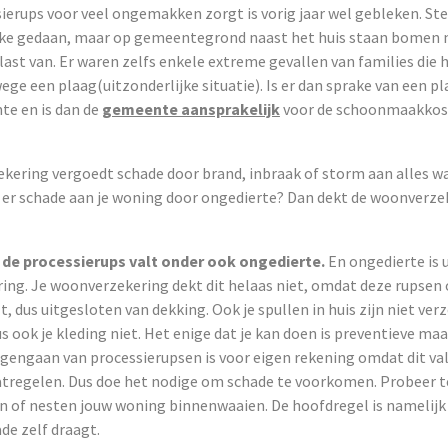
ierups voor veel ongemakken zorgt is vorig jaar wel gebleken. Stel
jke gedaan, maar op gemeentegrond naast het huis staan bomen 
 last van. Er waren zelfs enkele extreme gevallen van families die h
e een plaag(uitzonderlijke situatie). Is er dan sprake van een pl
te en is dan de
gemeente aansprakelijk
voor de schoonmaakkos
kering vergoedt schade door brand, inbraak of storm aan alles wa
is er schade aan je woning door ongedierte? Dan dekt de woonverze
 de processierups valt onder ook ongedierte.
En ongedierte is 
ring. Je woonverzekering dekt dit helaas niet, omdat deze rupsen
t, dus uitgesloten van dekking. Ook je spullen in huis zijn niet ver
s ook je kleding niet. Het enige dat je kan doen is preventieve ma
gengaan van processierupsen is voor eigen rekening omdat dit va
regelen. Dus doe het nodige om schade te voorkomen. Probeer 
n of nesten jouw woning binnenwaaien. De hoofdregel is namelijk
ade zelf draagt.