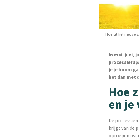
Hoe zit het met verz
In mei, juni,
processierups
je je boom ga
het dan met 
Hoe z
en je
De processieru
krijgt van de 
oproepen over 