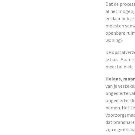
Dat de process
al het mogeli
en daar heb je
moesten vanweg
openbare ruim
woning?
De opstalverze
je huis. Maar 
meestal niet.
Helaas, maar
van je verzeke
ongedierte val
ongedierte. Du
nemen. Het te
voorzorgsmaat
dat brandhare
zijn eigen sch