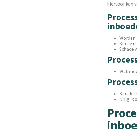
hiervoor kan 
Process
inboed
Worden 
Kun je d
Schade w
Process
Wat moet
Proces
Kan ik z
Krijg ik
Proce
inboe