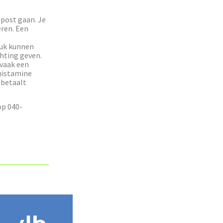
npost gaan. Je
eren. Een
euk kunnen
hting geven.
 vaak een
histamine
 betaalt
op 040-