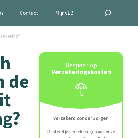
ns
Contact
MijnVLB
rzekering?
ch
Bespaar op
Verzekeringskosten
n de
it
ng?
Verzekerd Zonder Zorgen
Besteed je verzekeringen aan onze