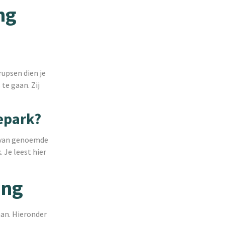
ng
upsen dien je
te gaan. Zij
epark?
n van genoemde
 Je leest hier
ing
aan. Hieronder