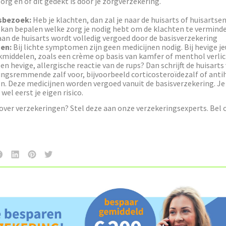
org en of dit gedekt is door je zorgverzekering.
sbezoek:
Heb je klachten, dan zal je naar de huisarts of huisartse
 kan bepalen welke zorg je nodig hebt om de klachten te vermind
an de huisarts wordt volledig vergoed door de basisverzekering
nen:
Bij lichte symptomen zijn geen medicijnen nodig. Bij hevige j
kmiddelen, zoals een crème op basis van kamfer of menthol verlic
 een hevige, allergische reactie van de rups? Dan schrijft de huisarts
ngsremmende zalf voor, bijvoorbeeld corticosteroïdezalf of anti
n. Deze medicijnen worden vergoed vanuit de basisverzekering. Je
 wel eerst je eigen risico.
over verzekeringen? Stel deze aan onze verzekeringsexperts. Bel 