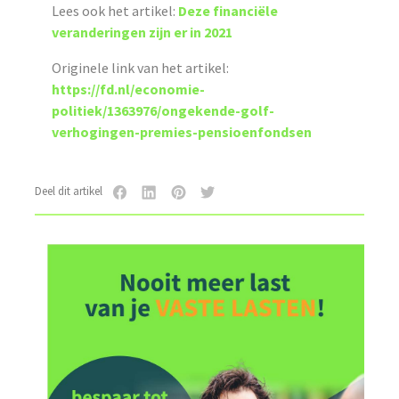
Lees ook het artikel:
Deze financiële
veranderingen zijn er in 2021
Originele link van het artikel:
https://fd.nl/economie-
politiek/1363976/ongekende-golf-
verhogingen-premies-pensioenfondsen
Deel dit artikel