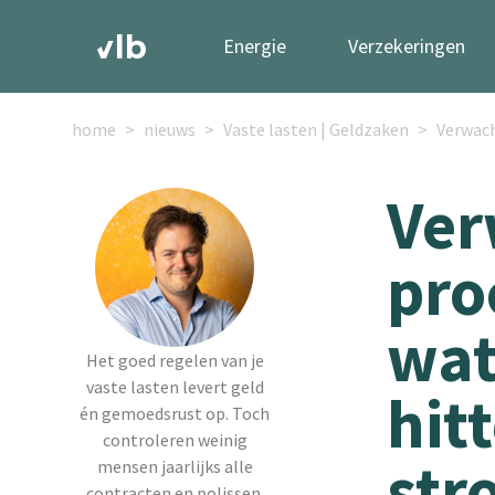
Energie
Verzekeringen
home
nieuws
Vaste lasten | Geldzaken
Verwach
Ver
pro
wat
Het goed regelen van je
vaste lasten levert geld
hit
én gemoedsrust op. Toch
controleren weinig
str
mensen jaarlijks alle
contracten en polissen.