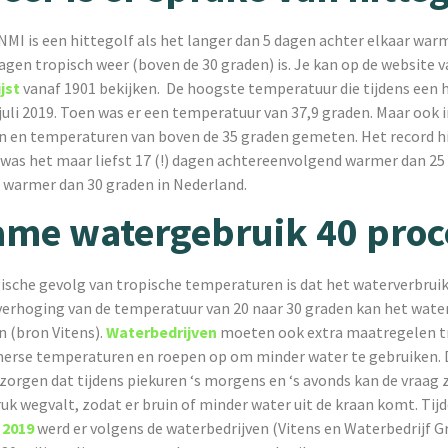
MI is een hittegolf als het langer dan 5 dagen achter elkaar warm
agen tropisch weer (boven de 30 graden) is. Je kan op de website 
jst
vanaf 1901 bekijken. De hoogste temperatuur die tijdens een h
juli 2019. Toen was er een temperatuur van 37,9 graden. Maar ook i
n en temperaturen van boven de 35 graden gemeten. Het record h
 was het maar liefst 17 (!) dagen achtereenvolgend warmer dan 25
n warmer dan 30 graden in Nederland.
me watergebruik 40 proc
ische gevolg van tropische temperaturen is dat het waterverbruik
n verhoging van de temperatuur van 20 naar 30 graden kan het wate
 (bron Vitens).
Waterbedrijven
moeten ook extra maatregelen tr
merse temperaturen en roepen op om minder water te gebruiken. 
zorgen dat tijdens piekuren ‘s morgens en ‘s avonds kan de vraag 
uk wegvalt, zodat er bruin of minder water uit de kraan komt. Tij
 2019
werd er volgens de waterbedrijven (Vitens en Waterbedrijf 