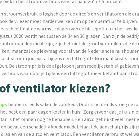
e piek in het stroomverbruik weer af naar zo’n 7,5 procent.
 stroomverbruik is logisch door de airco's en ventilatoren die dr
 ook de vriezer moet harder werken om op temperatuur te blijven.
 Het scheelt dat de warmste dagen van de hittegolf nu in het weeken
ustus 2020 wordt het tussen de 34 en 36 graden. Dan zijn de bedri
antoorpanden dicht zijn, zijn het niet de grootverbruikers die de
iken, maar zal de piekvraag vooral van de Nederlandse huishoude
kost stroom jou extra tijdens een hittegolf? Normaal kost stro
Kwh. De stroomprijs is de afgelopen jaren redelijk stabiel gebleven.
t verbruik waardoor je tijdens een hittegolf meer betaalt aan str
 of ventilator kiezen?
tips
hebben steeds vaker de voorkeur. Door ’s ochtends vroeg de r
 het best een paar dagen koeler in huis. Zorg ervoor dat je huis ni
Dan is het binnen nog te behappen. Een airco gebruikt veel meer 
 en bevat een schadelijk koudemiddel. Naast de aanschafprijs zijn 
 draaien van de airco en ventilator. Een ventilator verbruikt wel w