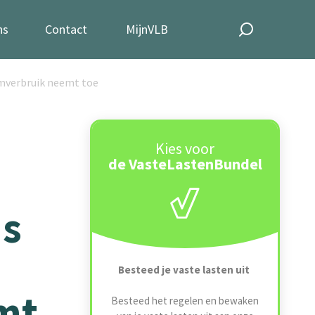
ns
Contact
MijnVLB
omverbruik neemt toe
Kies voor
de VasteLastenBundel
ns
Besteed je vaste lasten uit
mt
Besteed het regelen en bewaken