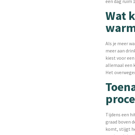
één dag ruim 
Wat k
warm
Als je meer wa
meer aan drink
kiest voor een
allemaal een k
Het overwegen
Toena
proce
Tijdens een h
graad boven d
komt, stijgt 