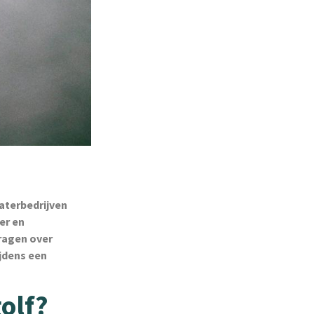
Waterbedrijven
er en
ragen over
ijdens een
olf?