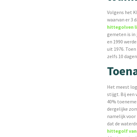
Volgens het KN
waarvan er 3 d
hittegolven li
gemeten is in 
en 1990 werde
uit 1976. Toen
zelfs 10 dage
Toena
Het meest log
stijgt. Bij ee
40% toenemen
dergelijke zo
namelijk voor 
dat de waterdr
hittegolf van