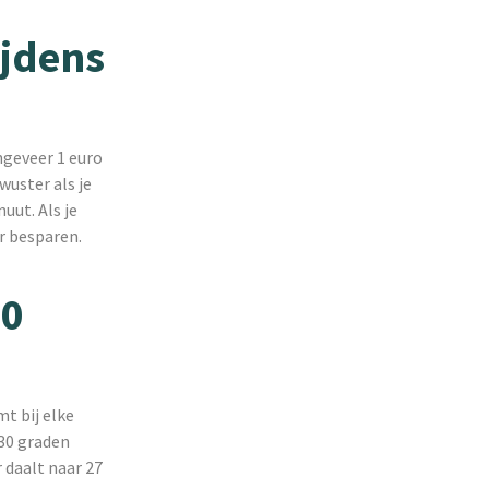
ijdens
ngeveer 1 euro
wuster als je
uut. Als je
r besparen.
10
t bij elke
 30 graden
 daalt naar 27