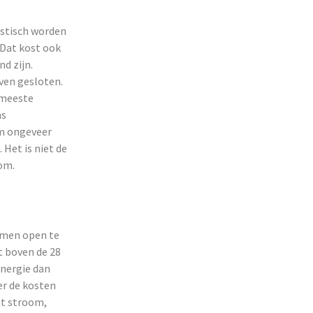
astisch worden
 Dat kost ook
d zijn.
jven gesloten.
 meeste
ns
om ongeveer
 Het is niet de
oom.
amen open te
et boven de 28
energie dan
er de kosten
at stroom,