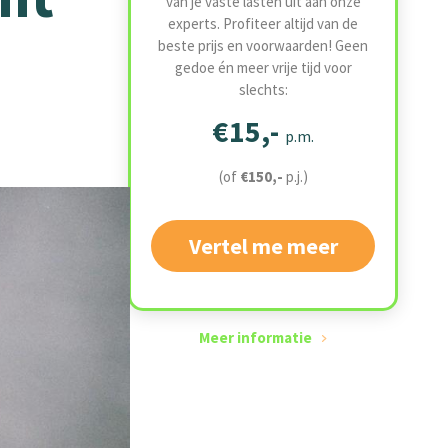
van je vaste lasten uit aan onze
experts. Profiteer altijd van de
beste prijs en voorwaarden! Geen
gedoe én meer vrije tijd voor
slechts:
€15,-
p.m.
(of
€150,-
p.j.)
Vertel me meer
Meer informatie