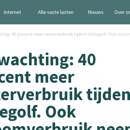
Internet
Alle vaste lasten
Nieuws
Over o
ting: 40 procent meer waterverbruik tijdens hittegolf. Ook stro
wachting: 40
cent meer
erverbruik tijde
tegolf. Ook
oomverbruik nee