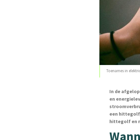
Toenames in elektric
In de afgelop
en energiele
stroomverbru
een hittegolf
hittegolf en
Wanne