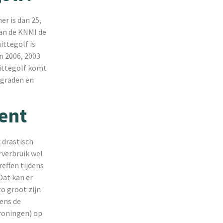
er is dan 25,
van de KNMI de
ittegolf is
n 2006, 2003
ittegolf komt
 graden en
ent
 drastisch
rverbruik wel
effen tijdens
Dat kan er
zo groot zijn
dens de
Groningen) op