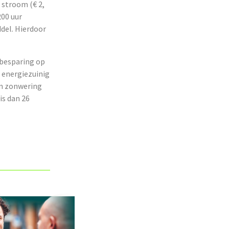
 stroom (€ 2,
200 uur
ddel. Hierdoor
 besparing op
o energiezuinig
en zonwering
is dan 26