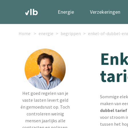
Energie
Verzekeringen
Home
energie
begrippen
enkel-of-dubbel-ene
Enk
tari
Het goed regelen van je
Sommige elekt
vaste lasten levert geld
maken van ee
én gemoedsrust op. Toch
dubbel tarief
controleren weinig
voor stroom in 
mensen jaarlijks alle
tussen het hog
contracten en polissen.