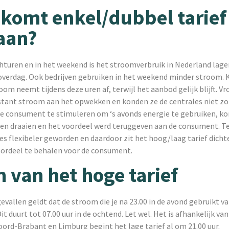
komt enkel/dubbel tarief
aan?
hturen en in het weekend is het stroomverbruik in Nederland lage
verdag. Ook bedrijven gebruiken in het weekend minder stroom.
oom neemt tijdens deze uren af, terwijl het aanbod gelijk blijft. V
stant stroom aan het opwekken en konden ze de centrales niet zo
de consument te stimuleren om ‘s avonds energie te gebruiken, k
ven draaien en het voordeel werd teruggeven aan de consument. 
les flexibeler geworden en daardoor zit het hoog/laag tarief dichte
oordeel te behalen voor de consument.
n van het hoge tarief
evallen geldt dat de stroom die je na 23.00 in de avond gebruikt v
Dit duurt tot 07.00 uur in de ochtend. Let wel. Het is afhankelijk va
oord-Brabant en Limburg begint het lage tarief al om 21.00 uur.