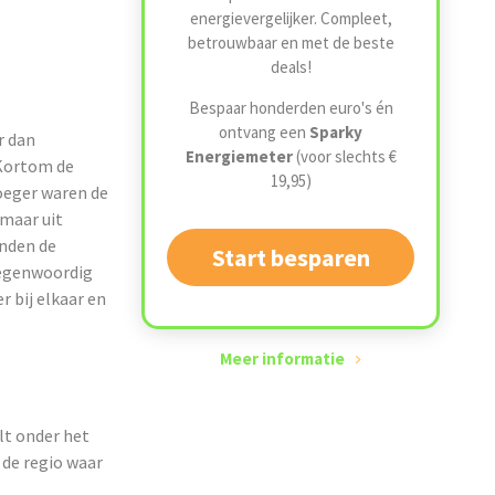
energievergelijker. Compleet,
betrouwbaar en met de beste
deals!
Bespaar honderden euro's én
ontvang een
Sparky
r dan
Energiemeter
(voor slechts €
 Kortom de
19,95)
roeger waren de
maar uit
onden de
Start besparen
Tegenwoordig
r bij elkaar en
Meer informatie
alt onder het
n de regio waar