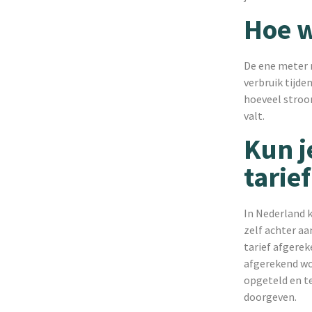
Hoe w
De ene meter m
verbruik tijde
hoeveel stroo
valt.
Kun j
tarie
In Nederland k
zelf achter aa
tarief afgerek
afgerekend wor
opgeteld en te
doorgeven.