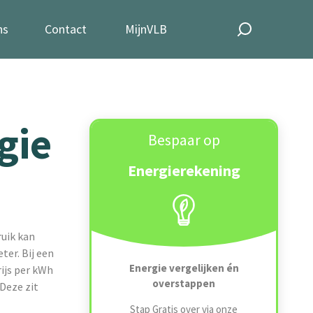
ns
Contact
MijnVLB
gie
Bespaar op
Energierekening
uik kan
ter. Bij een
Energie vergelijken én
ijs per kWh
overstappen
(Deze zit
Stap Gratis over via onze