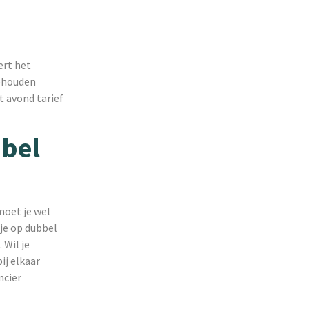
ert het
gehouden
t avond tarief
bbel
moet je wel
je op dubbel
 Wil je
ij elkaar
ncier