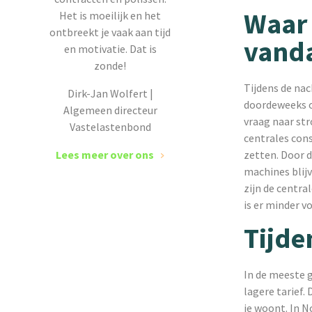
Waar 
Het is moeilijk en het
ontbreekt je vaak aan tijd
vand
en motivatie. Dat is
zonde!
Tijdens de nac
Dirk-Jan Wolfert |
doordeweeks o
Algemeen directeur
vraag naar str
Vastelastenbond
centrales con
Lees meer over ons
zetten. Door 
machines blij
zijn de centra
is er minder v
Tijde
In de meeste g
lagere tarief. 
je woont. In N