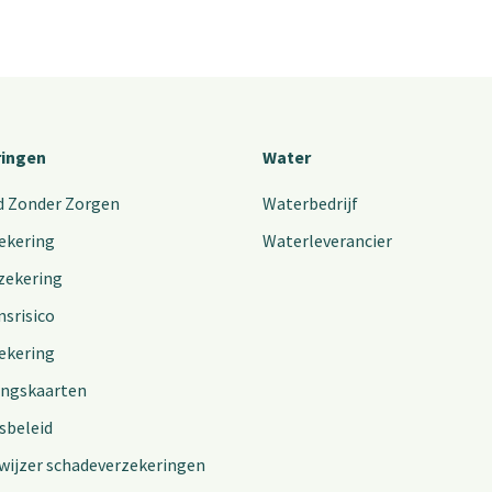
ringen
Water
d Zonder Zorgen
Waterbedrijf
ekering
Waterleverancier
zekering
nsrisico
ekering
ingskaarten
sbeleid
wijzer schadeverzekeringen