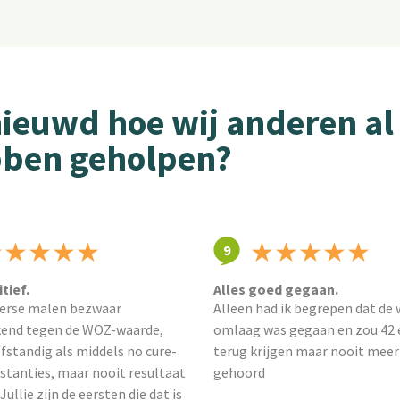
ieuwd hoe wij anderen al
ben geholpen?
★
★
★
★
★
★
★
★
★
★
9
tief.
Alles goed gegaan.
verse malen bezwaar
Alleen had ik begrepen dat de
end tegen de WOZ-waarde,
omlaag was gegaan en zou 42 
fstandig als middels no cure-
terug krijgen maar nooit meer
stanties, maar nooit resultaat
gehoord
ullie zijn de eersten die dat is