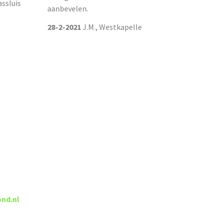
assluis
aanbevelen.
28-2-2021
J.M., Westkapelle
nd.nl