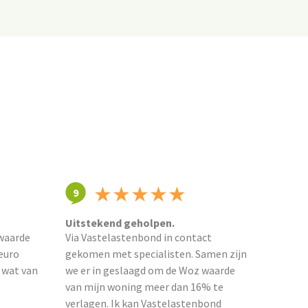
★
★
★
★
★
9
Uitstekend geholpen.
 waarde
Via Vastelastenbond in contact
euro
gekomen met specialisten. Samen zijn
 wat van
we er in geslaagd om de Woz waarde
van mijn woning meer dan 16% te
verlagen. Ik kan Vastelastenbond