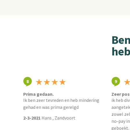
Ben
heb
★
★
★
★
8
9
Prima gedaan.
Zeer posi
Ik ben zeer tevreden en heb mindering
ik heb di
gehad en was prima gerelgd
aangetek
zowel zel
2-3-2021
Hans , Zandvoort
no-pay in
geboekt. J