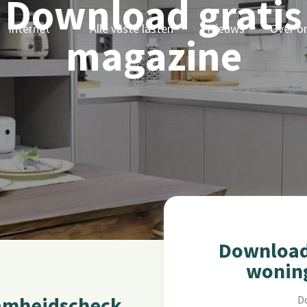
Download gratis
Internet
Alle vaste lasten
Nieuws
Over o
magazine
Download 
wonin
aamheidscheck
D