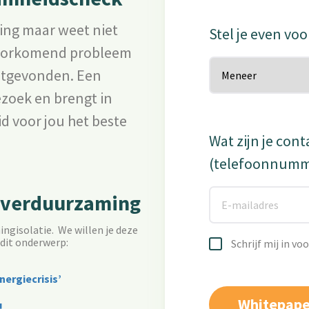
ing maar weet niet
Stel je even voo
lvoorkomend probleem
uitgevonden. Een
zoek en brengt in
 voor jou het beste
Wat zijn je con
(telefoonnummer
gverduurzaming
ngisolatie. We willen je deze
dit onderwerp:
Schrijf mij in v
ergiecrisis’
!