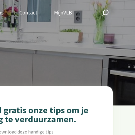
ns
Contact
MijnVLB
gratis onze tips om je
g te verduurzamen.
ownload deze handige tips