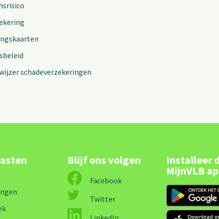
nsrisico
ekering
ingskaarten
sbeleid
wijzer schadeverzekeringen
lasten
Blijf ons volgen
Installeer 
MijnVLB a
Facebook
ingen
Twitter
ek
LinkedIn