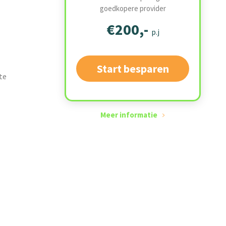
goedkopere provider
€200,-
p.j
Start besparen
te
Meer informatie