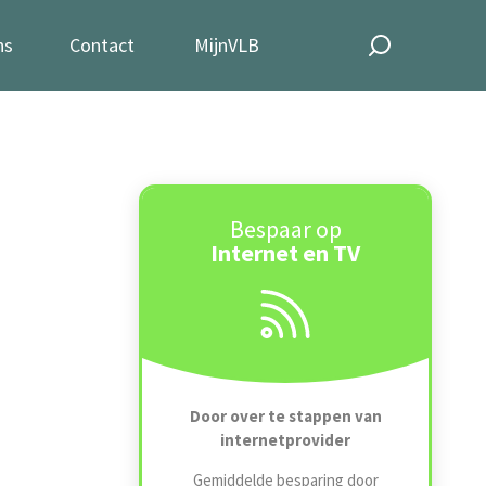
ns
Contact
MijnVLB
Bespaar op
Internet en TV
Door over te stappen van
internetprovider
Gemiddelde besparing door