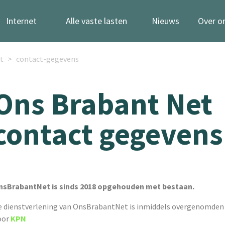
Internet
Alle vaste lasten
Nieuws
Over o
t
contact-gegevens
Ons Brabant Net
contact gegevens
nsBrabantNet is sinds 2018 opgehouden met bestaan.
e dienstverlening van OnsBrabantNet is inmiddels overgenomden
oor
KPN