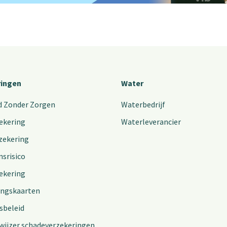
ringen
Water
d Zonder Zorgen
Waterbedrijf
ekering
Waterleverancier
zekering
nsrisico
ekering
ingskaarten
sbeleid
wijzer schadeverzekeringen