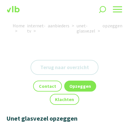
Home
internet-
aanbieders
unet-
opzeggen
tv
glasvezel
Terug naar overzicht
Contact
Opzeggen
Klachten
Unet glasvezel opzeggen