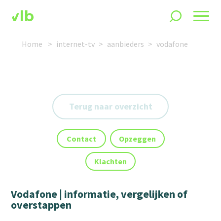
Home
internet-tv
aanbieders
vodafone
Terug naar overzicht
Contact
Opzeggen
Klachten
Vodafone | informatie, vergelijken of
overstappen