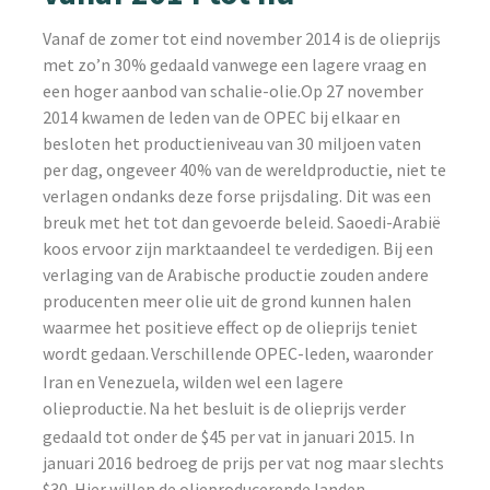
Vanaf de zomer tot eind november 2014 is de olieprijs
met zo’n 30% gedaald vanwege een lagere vraag en
een hoger aanbod van schalie-olie.Op 27 november
2014 kwamen de leden van de OPEC bij elkaar en
besloten het productieniveau van 30 miljoen vaten
per dag, ongeveer 40% van de wereldproductie, niet te
verlagen ondanks deze forse prijsdaling. Dit was een
breuk met het tot dan gevoerde beleid. Saoedi-Arabië
koos ervoor zijn marktaandeel te verdedigen. Bij een
verlaging van de Arabische productie zouden andere
producenten meer olie uit de grond kunnen halen
waarmee het positieve effect op de olieprijs teniet
wordt gedaan.
Verschillende OPEC-leden, waaronder
Iran en Venezuela, wilden wel een lagere
olieproductie.
Na het besluit is de olieprijs verder
gedaald tot onder de $45 per vat in januari 2015. In
januari 2016 bedroeg de prijs per vat nog maar slechts
$30. Hier willen de olieproducerende landen