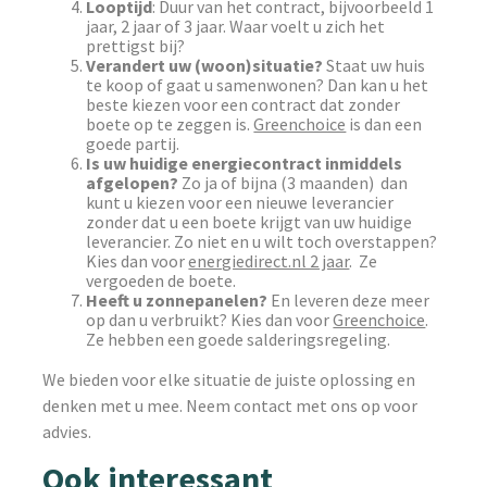
Lo
optijd
: Duur van het contract, bijvoorbeeld 1
jaar, 2 jaar of 3 jaar. Waar voelt u zich het
prettigst bij?
Verandert uw (woon)situatie?
Staat uw huis
te koop of gaat u samenwonen? Dan kan u het
beste kiezen voor een contract dat zonder
boete op te zeggen is.
Greenchoice
is dan een
goede partij.
Is uw huidige energiecontract inmiddels
afgelopen?
Zo ja of bijna (3 maanden) dan
kunt u kiezen voor een nieuwe leverancier
zonder dat u een boete krijgt van uw huidige
leverancier. Zo niet en u wilt toch overstappen?
Kies dan voor
energiedirect.nl 2 jaar
. Ze
vergoeden de boete.
Heeft u zonnepanelen?
En leveren deze meer
op dan u verbruikt? Kies dan voor
Greenchoice
.
Ze hebben een goede salderingsregeling.
We bieden voor elke situatie de juiste oplossing en
denken met u mee. Neem contact met ons op voor
advies.
Ook interessant