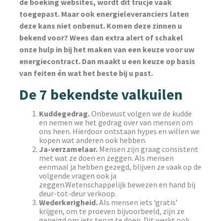
de boeking websites, wordt dit trucje vaak
toegepast. Maar ook energieleveranciers laten
deze kans niet onbenut. Komen deze zinnen u
bekend voor? Wees dan extra alert of schakel
onze hulp in bij het maken van een keuze voor uw
energiecontract. Dan maakt u een keuze op basis
van feiten én wat het beste bij u past.
De 7 bekendste valkuilen
Kuddegedrag.
Onbewust volgen we de kudde
en nemen we het gedrag over van mensen om
ons heen. Hierdoor ontstaan hypes en willen we
kopen wat anderen ook hebben.
Ja-verzamelaar.
Mensen zijn graag consistent
met wat ze doen en zeggen. Als mensen
eenmaal ja hebben gezegd, blijven ze vaak op de
volgende vragen ook ja
zeggen.Wetenschappelijk bewezen en hand bij
deur-tot-deur verkoop.
Wederkerigheid.
Als mensen iets ‘gratis’
krijgen, om te proeven bijvoorbeeld, zijn ze
geneigd om iets terug te doen. Dit werkt ook