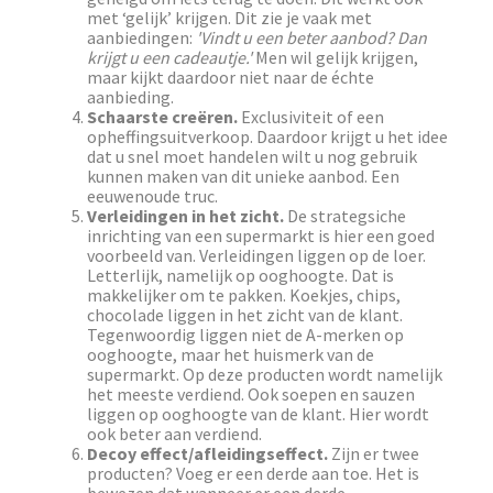
met ‘gelijk’ krijgen. Dit zie je vaak met
aanbiedingen:
'Vindt u een beter aanbod? Dan
krijgt u een cadeautje.'
Men wil gelijk krijgen,
maar kijkt daardoor niet naar de échte
aanbieding.
Schaarste creëren.
Exclusiviteit of een
opheffingsuitverkoop. Daardoor krijgt u het idee
dat u snel moet handelen wilt u nog gebruik
kunnen maken van dit unieke aanbod. Een
eeuwenoude truc.
Verleidingen in het zicht.
De strategsiche
inrichting van een supermarkt is hier een goed
voorbeeld van. Verleidingen liggen op de loer.
Letterlijk, namelijk op ooghoogte. Dat is
makkelijker om te pakken. Koekjes, chips,
chocolade liggen in het zicht van de klant.
Tegenwoordig liggen niet de A-merken op
ooghoogte, maar het huismerk van de
supermarkt. Op deze producten wordt namelijk
het meeste verdiend. Ook soepen en sauzen
liggen op ooghoogte van de klant. Hier wordt
ook beter aan verdiend.
Decoy effect/afleidingseffect.
Zijn er twee
producten? Voeg er een derde aan toe. Het is
bewezen dat wanneer er een derde