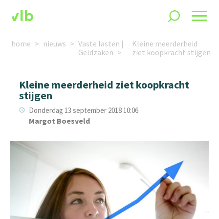
home
nieuws
Vaste lasten |
Kleine meerderheid
Geldzaken
ziet koopkracht stijgen
Kleine meerderheid ziet koopkracht
stijgen
Donderdag 13 september 2018 10:06
Margot Boesveld