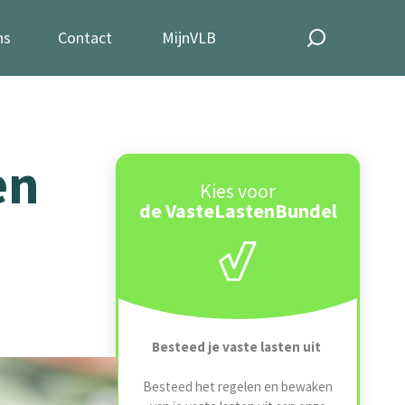
ns
Contact
MijnVLB
en
Kies voor
de VasteLastenBundel
Besteed je vaste lasten uit
Besteed het regelen en bewaken