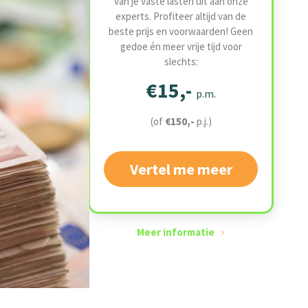
van je vaste lasten uit aan onze
experts. Profiteer altijd van de
beste prijs en voorwaarden! Geen
gedoe én meer vrije tijd voor
slechts:
€15,-
p.m.
(of
€150,-
p.j.)
Vertel me meer
Meer informatie