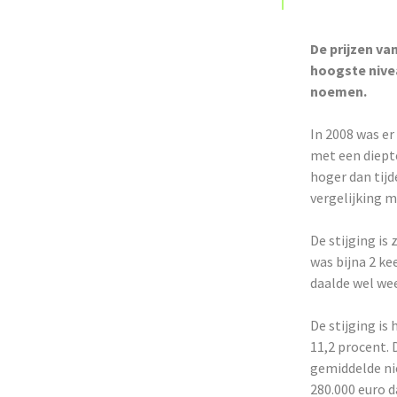
De prijzen van
hoogste nivea
noemen.
In 2008 was er
met een diepte
hoger dan tijd
vergelijking m
De stijging is 
was bijna 2 ke
daalde wel wee
De stijging i
11,2 procent.
gemiddelde ni
280.000 euro 