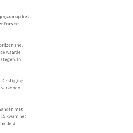
prijzen op het
r fors te
prijzen snel
s de waarde
estegen. In
. De stijging
l verkopen
maanden met
2015 kwam het
emiddeld