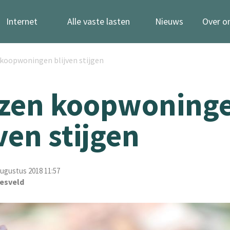
Internet
Alle vaste lasten
Nieuws
Over o
 koopwoningen blijven stijgen
jzen koopwoning
jven stijgen
ugustus 2018 11:57
esveld