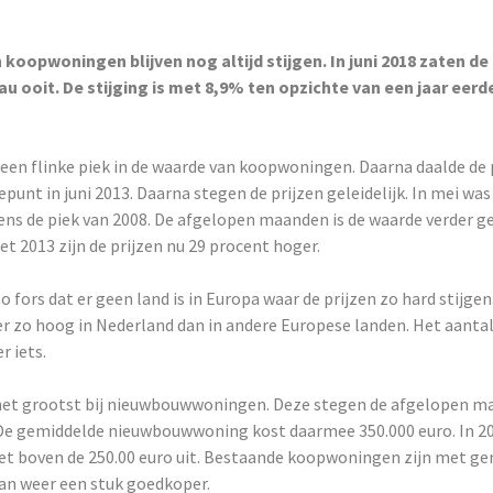
 koopwoningen blijven nog altijd stijgen. In juni 2018 zaten de 
u ooit. De stijging is met 8,9% ten opzichte van een jaar eerde
 een flinke piek in de waarde van koopwoningen. Daarna daalde de 
punt in juni 2013. Daarna stegen de prijzen geleidelijk. In mei wa
ens de piek van 2008. De afgelopen maanden is de waarde verder g
et 2013 zijn de prijzen nu 29 procent hoger.
zo fors dat er geen land is in Europa waar de prijzen zo hard stijgen
er zo hoog in Nederland dan in andere Europese landen. Het aanta
r iets.
s het grootst bij nieuwbouwwoningen. Deze stegen de afgelopen 
 De gemiddelde nieuwbouwwoning kost daarmee 350.000 euro. In 
et boven de 250.00 euro uit. Bestaande koopwoningen zijn met g
dan weer een stuk goedkoper.