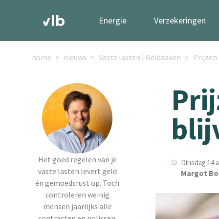
Energie
Verzekeringen
home
nieuws
Vaste lasten | Geldzaken
Prijzen
Pri
bli
Het goed regelen van je
Dinsdag 14 a
vaste lasten levert geld
Margot Bo
én gemoedsrust op. Toch
controleren weinig
mensen jaarlijks alle
contracten en polissen.