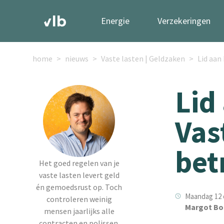
Energie
Verzekeringen
home
nieuws
Vaste lasten | Geldzaken
Lid aan
Lid
Vas
bet
Het goed regelen van je
vaste lasten levert geld
én gemoedsrust op. Toch
Maandag 12 
controleren weinig
Margot Bo
mensen jaarlijks alle
contracten en polissen.