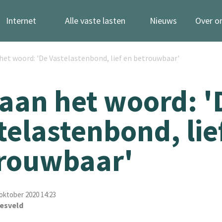
Internet
Alle vaste lasten
Nieuws
Over o
 het woord: 'De Vastelastenbond, lief en betrouwbaar'
 aan het woord: '
telastenbond, lie
rouwbaar'
oktober 2020 14:23
esveld