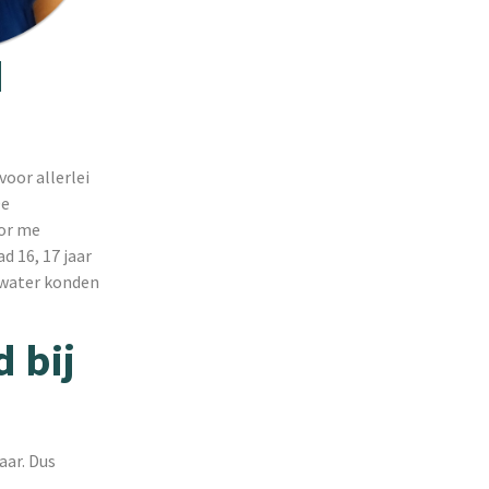
d
voor allerlei
De
oor me
d 16, 17 jaar
 water konden
 bij
aar. Dus