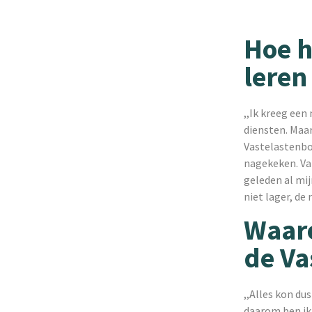
Hoe h
leren
,,Ik kreeg een
diensten. Maar
Vastelastenbo
nagekeken. Van
geleden al mij
niet lager, de
Waaro
de Va
,,Alles kon d
daarom ben ik 