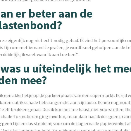
an er beter aan de
lastenbond?
b ze eigenlijk nog niet echt nodig gehad. Ik vind het persoonlijk co
t is fijn om met iemand te praten, je wordt snel geholpen aan de t
 duidelijk; ik weet waar ik aan toe ben."
was u uiteindelijk het me
eden mee?
ik een akkefietje op de parkeerplaats van een supermarkt. Ik rijd w
aren dat ik schade heb aangericht aan zijn auto. Ik heb nog nooi
 zelf brokken gehad. Dus ik kon het me haast niet voorstellen. Di
i schade-formulieren ging invullen, maar daar had ik dus geen ervar
 geen tijd en dus stelde hij voor om de dag erna de papierwinkel a
 Vastelastenbond gebeld. Ze zeiden: als u er niet uitkomt met die