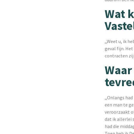
Wat k
Vaste
,,Weet u, ik he
geval fijn. He
contracten zijn
Waar 
tevr
,,Onlangs had 
een man te geb
veroorzaakt of
dat ik allerle
had die middag
Toen heb ik De