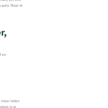
 auto. Maar ik
r,
f en
t meer leden
views in je