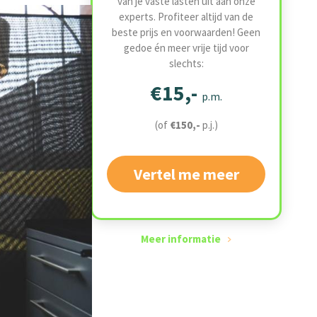
van je vaste lasten uit aan onze
experts. Profiteer altijd van de
beste prijs en voorwaarden! Geen
gedoe én meer vrije tijd voor
slechts:
€15,-
p.m.
(of
€150,-
p.j.)
Vertel me meer
Meer informatie