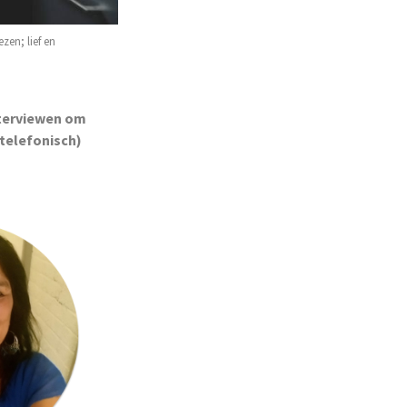
zen; lief en
nterviewen om
(telefonisch)