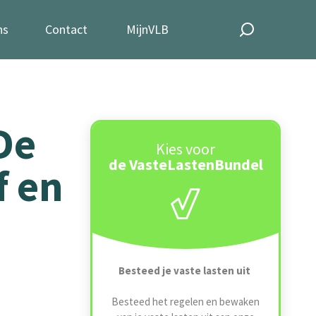
ns
Contact
MijnVLB
De
Kies voor
de VasteLastenBundel
f en
Besteed je vaste lasten uit
Besteed het regelen en bewaken