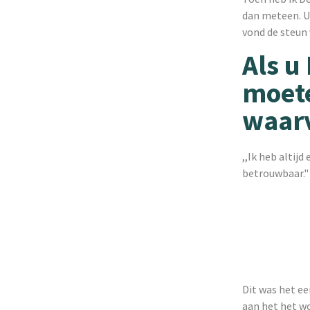
dan meteen. Ui
vond de steun 
Als u
moete
waarv
,,Ik heb altijd
betrouwbaar."
Dit was het ee
aan het het woo