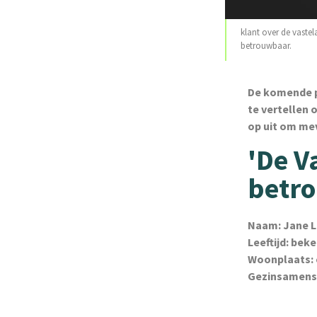
klant over de vastel
betrouwbaar.
De komende p
te vertellen 
op uit om me
'De V
betr
Naam: Jane L
Leeftijd: beke
Woonplaats:
Gezinsamenst