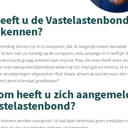
eeft u de Vastelastenbon
 kennen?
 melding binnen op m'n computer, dat ik mogelijk teveel betaalde 
 ik ben niet zo handig op de computer, ook vanwege m'n leeftijd. 
nd stuurde graag iemand naar mij toe. Nou, die man heeft alles v
 mijn aansprakelijkheidsverzekering tot mijn gas en elektra. Ik ha
n verzekeringen afgesloten. Wat bleek: alleen de kosten voor het
 rest werd allemaal goedkoper!"
m heeft u zich aangemeld
stelastenbond?
us meteen worden overgezet. Ik had daar helemaal geen omkijken n
drie of vier jaar geleden meteen lid geworden.