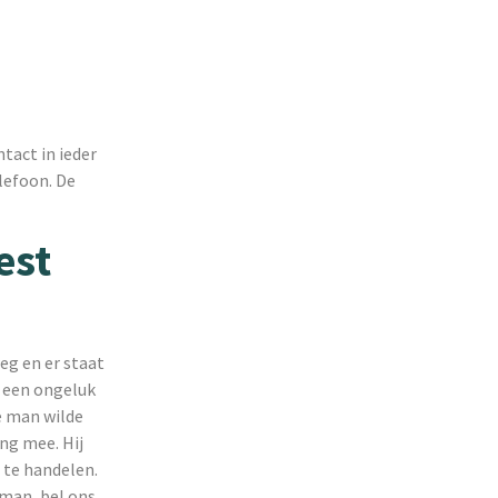
ntact in ieder
elefoon. De
est
eg en er staat
t een ongeluk
e man wilde
ing mee. Hij
f te handelen.
 man, bel ons