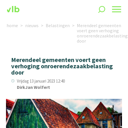
home
nieuws
Belastingen
Merendeel gemeenten
voert geen verhoging
onroerendezaakbelasting
door
Merendeel gemeenten voert geen
verhoging onroerendezaakbelasting
door
Vrijdag 13 januari 2023 12:40
DirkJan Wolfert