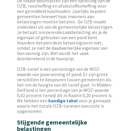
De lokale woonlasten zijn een optelling van de
OZB, rioolheffing en afvalstoffenheffing voor
een gemiddeld huishouden. Jaarlijks bepalen
gemeenten hoeveel haar inwoners aan
belastingen moeten betalen. De OZB maakt
onderdeel uit van de gemeentelijke belastingen.
Je betaalt onroerendezaakbelasting als je de
eigenaar of gebruiker van een pand bent.
Huurders betalen deze belastingvorm niet,
omdat ze niet de daadwerkelijke eigenaar van
hun woning zijn. Wel wordt het vaak
doorberekend in de huurprijs.
OZB-tarief is een percentage van de WOZ-
waarde van jouw woning of pand. Er zijn grote
verschillen te bespeuren tussen gemeenten als
het om de hoogte van dit tarief gaat. In Midden-
Delfland is het percentage van je WOZ-waarde
0,02 procent terwijl dit in Raalte 0,20 procent is.
We hebben een
handige tabel
voor je gemaakt
waarin het totale OZB-tarieven overzicht is
opgenomen.
Stijgende gemeentelijke
belastingen