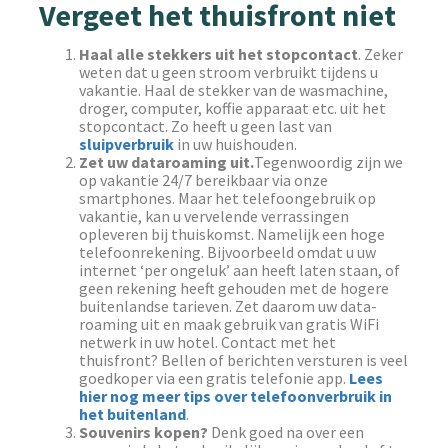
Vergeet het thuisfront niet
Haal alle stekkers uit het stopcontact
. Zeker
weten dat u geen stroom verbruikt tijdens u
vakantie. Haal de stekker van de wasmachine,
droger, computer, koffie apparaat etc. uit het
stopcontact. Zo heeft u geen last van
sluipverbruik
in uw huishouden.
Zet uw dataroaming uit.
Tegenwoordig zijn we
op vakantie 24/7 bereikbaar via onze
smartphones. Maar het telefoongebruik op
vakantie, kan u vervelende verrassingen
opleveren bij thuiskomst. Namelijk een hoge
telefoonrekening. Bijvoorbeeld omdat u uw
internet ‘per ongeluk’ aan heeft laten staan, of
geen rekening heeft gehouden met de hogere
buitenlandse tarieven. Zet daarom uw data-
roaming uit en maak gebruik van gratis WiFi
netwerk in uw hotel. Contact met het
thuisfront? Bellen of berichten versturen is veel
goedkoper via een gratis telefonie app.
Lees
hier nog meer tips over telefoonverbruik in
het buitenland
.
Souvenirs kopen?
Denk goed na over een