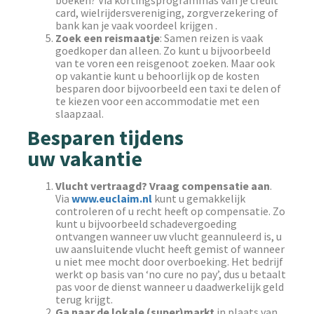
boeken? Via kortingsprogrammas van je credit
card, wielrijdersvereniging, zorgverzekering of
bank kan je vaak voordeel krijgen .
Zoek een reismaatje
: Samen reizen is vaak
goedkoper dan alleen. Zo kunt u bijvoorbeeld
van te voren een reisgenoot zoeken. Maar ook
op vakantie kunt u behoorlijk op de kosten
besparen door bijvoorbeeld een taxi te delen of
te kiezen voor een accommodatie met een
slaapzaal.
Besparen tijdens
uw vakantie
Vlucht vertraagd? Vraag compensatie aan
.
Via
www.euclaim.nl
kunt u gemakkelijk
controleren of u recht heeft op compensatie. Zo
kunt u bijvoorbeeld schadevergoeding
ontvangen wanneer uw vlucht geannuleerd is, u
uw aansluitende vlucht heeft gemist of wanneer
u niet mee mocht door overboeking. Het bedrijf
werkt op basis van ‘no cure no pay’, dus u betaalt
pas voor de dienst wanneer u daadwerkelijk geld
terug krijgt.
Ga naar de lokale (super)markt
in plaats van