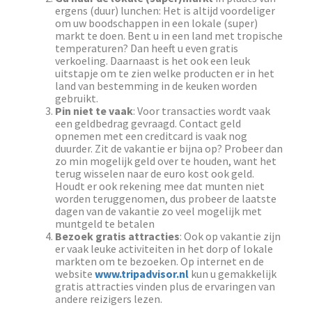
ergens (duur) lunchen: Het is altijd voordeliger
om uw boodschappen in een lokale (super)
markt te doen. Bent u in een land met tropische
temperaturen? Dan heeft u even gratis
verkoeling. Daarnaast is het ook een leuk
uitstapje om te zien welke producten er in het
land van bestemming in de keuken worden
gebruikt.
Pin niet te vaak
: Voor transacties wordt vaak
een geldbedrag gevraagd. Contact geld
opnemen met een creditcard is vaak nog
duurder. Zit de vakantie er bijna op? Probeer dan
zo min mogelijk geld over te houden, want het
terug wisselen naar de euro kost ook geld.
Houdt er ook rekening mee dat munten niet
worden teruggenomen, dus probeer de laatste
dagen van de vakantie zo veel mogelijk met
muntgeld te betalen
Bezoek gratis attracties
: Ook op vakantie zijn
er vaak leuke activiteiten in het dorp of lokale
markten om te bezoeken. Op internet en de
website
www.tripadvisor.nl
kun u gemakkelijk
gratis attracties vinden plus de ervaringen van
andere reizigers lezen.