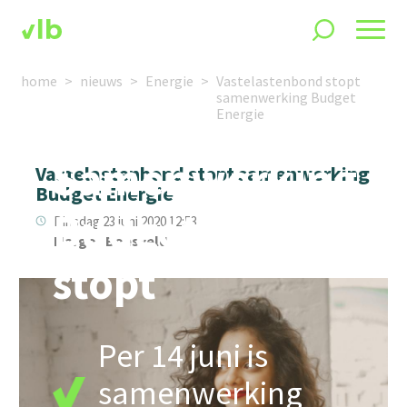
home
nieuws
Energie
Vastelastenbond stopt
samenwerking Budget
Energie
Samenwerking
Vastelastenbond stopt samenwerking
Budget Energie
Budget Energie
Dinsdag 23 juni 2020 12:53
Margot Boesveld
stopt
Per 14 juni is
samenwerking