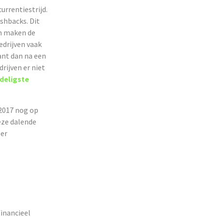
urrentiestrijd.
shbacks. Dit
en maken de
edrijven vaak
ant dan na een
rijven er niet
deligste
2017 nog op
Deze dalende
er
financieel