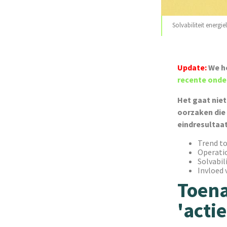
Solvabiliteit energi
Update:
We h
recente onder
Het gaat niet
oorzaken die 
eindresultaat
Trend t
Operati
Solvabil
Invloed 
Toena
'acti