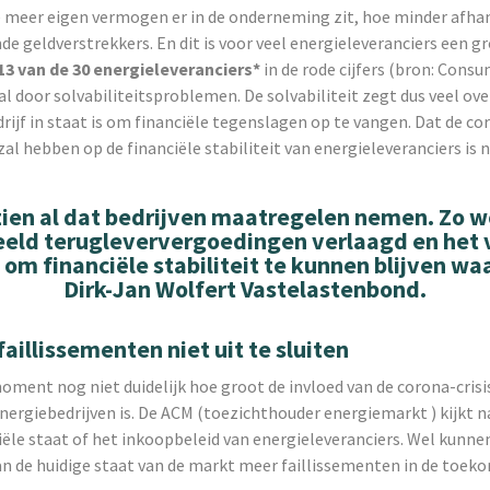
 meer eigen vermogen er in de onderneming zit, hoe minder afhank
 geldverstrekkers. En dit is voor veel energieleveranciers een gr
13 van de 30 energieleveranciers*
in de rode cijfers (bron: Con
l door solvabiliteitsproblemen. De solvabiliteit zegt dus veel ov
rijf in staat is om financiële tegenslagen op te vangen. Dat de co
zal hebben op de financiële stabiliteit van energieleveranciers is n
ien al dat bedrijven maatregelen nemen. Zo 
eeld terugleververgoedingen verlaagd en het 
om financiële stabiliteit te kunnen blijven w
Dirk-Jan Wolfert Vastelastenbond.
illissementen niet uit te sluiten
moment nog niet duidelijk hoe groot de invloed van de corona-crisi
ergiebedrijven is. De ACM (toezichthouder energiemarkt ) kijkt n
iële staat of het inkoopbeleid van energieleveranciers. Wel kunn
an de huidige staat van de markt meer faillissementen in de toeko