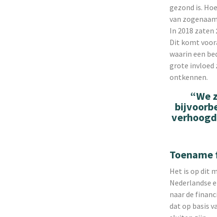
gezond is. Hoe
van zogenaamde
In 2018 zaten
Dit komt voora
waarin een bed
grote invloed 
ontkennen.
“We z
bijvoorb
verhoogd 
Toename fa
Het is op dit 
Nederlandse en
naar de financ
dat op basis v