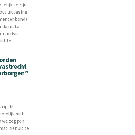
elijk ze zijn
ote uitdaging.
sumentenbond).
er de mate
ronacrisis
iet te
worden
vastrecht
aarborgen”
s op de
amelijk niet
en we zeggen
mst niet uit te