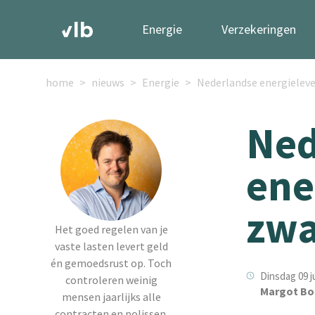
Energie
Verzekeringen
home
nieuws
Energie
Nederlandse energieleve
Ned
ene
zwa
Het goed regelen van je
vaste lasten levert geld
én gemoedsrust op. Toch
Dinsdag 09 j
controleren weinig
Margot Bo
mensen jaarlijks alle
contracten en polissen.