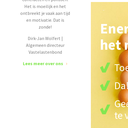
Het is moeilijk en het
ontbreekt je vaak aan tijd
en motivatie. Dat is
Ener
zonde!
Dirk-Jan Wolfert |
het 
Algemeen directeur
Vastelastenbond
Lees meer over ons
To
Da
Ge
te