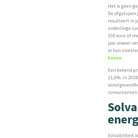
Het is geen ge
De afgelopen j
resulteert in
onderlinge co
150 euro of me
jaar alweer ve
in hun investe
keuze
.
Een bekend pr
11,6%. In 2018
winstgevendhe
consumenten v
Solva
energ
Solvabiliteit 