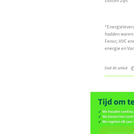
sluiten zijn.
*Energielever
hadden waren: 
Fenor, HVC en
energie en Va
Deel dit artikel
Start bespa