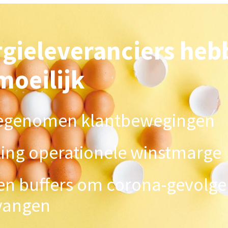
gieleveranciers heb
moeilijk
egenomen klantbewegingen
ling operationele winstmarge
en buffers om corona-gevolge
 vangen