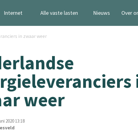
Internet
Alle vaste lasten
Nieuws
Over o
ranciers in zwaar weer
erlandse
rgieleveranciers 
ar weer
uni 2020 13:18
esveld