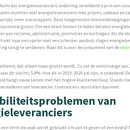
heim dat energieleveranciers onderling verwikkeld zijn in een conc
aren stuntten veel energieleveranciers met prijzen, cadeaus en ca
 jaarlijks meer overstappers. Deze toegenomen klantenbeweging
ncurrentie groter. Om een klant binnen te halen betalen energieb
er aan reclame, administratie, promoties en kortingen. Als die kl
rtrekt naar een speler met een scherper aanbod, slagen energiebed
ring terug te verdienen. Maar dit is voor de consument wel de
voor
obleem, dat alleen maar groter wordt. Zo zat de winstmarge van 
 was dit slechts 5,8%. Hoe dit in 2019-2020 zal zijn, is onbekend. 
id hangt nauw samen met het hogere klantenverloop. Steeds me
eranderen van leverancier. Leveranciers worstelen daarmee.
biliteitsproblemen van
ieleveranciers
is een term die vaak wordt gebruikt om aan te geven of een bedrijf 