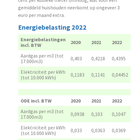
cent per kubieke meter omhoog, wat voor een
gemiddeld huishouden neerkomt op ongeveer 3
euro per maand extra.
Energiebelasting 2022
Energiebelastingen
2020
2021
2022
incl. BTW
Aardgas per m3 (tot
0,403
0,4218
0,4395
17.000m3)
Elektriciteit per kWh
0,1183
0,1141
0,04452
(tot 10.000 kWh)
ODE incl. BTW
2020
2021
2022
Aardgas per m3 (tot
0,0938
0,103
0,1047
17.000m3)
Elektriciteit per kWh
0,033
0,0363
0,0369
(tot 10.000 kWh)