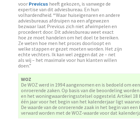
voor
Previcus
heeft gekozen, is vanwege de
expertise van dit adviesbureau. En hun
volhardendheid.
“
Waar huiseigenaren en andere
adviesbureaus afdruipen na een afgewezen
bezwaar laat Previcus zich niet afwimpelen en
procedeert door. Dit adviesbureau weet exact
hoe ze moet handelen om het doel te bereiken.
Ze weten hoe men het proces doorloopt en
welke stappen er gezet moeten worden. Het zijn
echte vechters. Ik kan wel zeggen dat ze – net
als wij – het maximale voor hun klanten willen
doen.”
WOZ
De WOZ werd in 1994 aangenomen en is bedoeld om een
onroerende zaken. Op basis van die beoordeling worden
en het woningwaarderingsstelsel opgesteld. Artikel 18
één jaar voor het begin van het kalenderjaar ligt waarv
De waarde van de onroerende zaak in het begin van een 
verward worden met de WOZ-waarde voor dat kalenderja