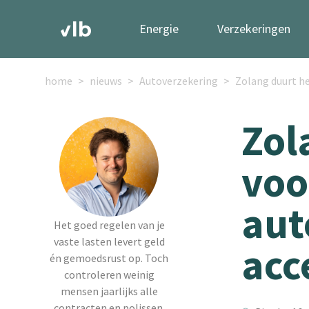
Energie
Verzekeringen
home
nieuws
Autoverzekering
Zolang duurt he
Zol
voo
aut
Het goed regelen van je
vaste lasten levert geld
acc
én gemoedsrust op. Toch
controleren weinig
mensen jaarlijks alle
contracten en polissen.