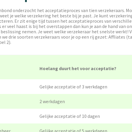
nbond onderzocht het acceptatieproces van tien verzekeraars. Mo
 weet je welke verzekering het beste bij je past. Je kunt verzekeri
cteren. Er zit enige tijd tussen het acceptatieproces van verschill
s er veel haast is bij het overstappen dan kun je aan de hand van 
 beslissing nemen. Je weet welke verzekeraar het snelste werkt! 
e drie soorten verzekeraars voor je op een rij gezet: Affliates (ta
el 2).
Hoelang duurt het voor acceptatie?
Gelijke acceptatie of 3 werkdagen
2 werkdagen
Gelijke acceptatie of 10 dagen
eheer
Gelijke acceptatie of 5 werkdagen