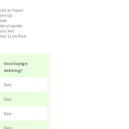
cht er haast
ngen op
ende
onderstaande
Voor het
bel 1) en Risk
Voorlopige
dekking?
Nee
Nee
Nee
Nee