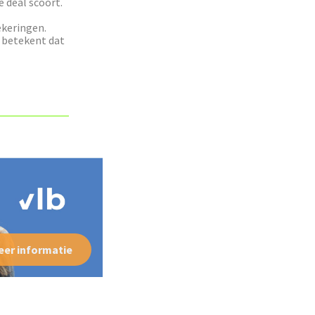
e deal scoort.
ekeringen.
 betekent dat
eer informatie