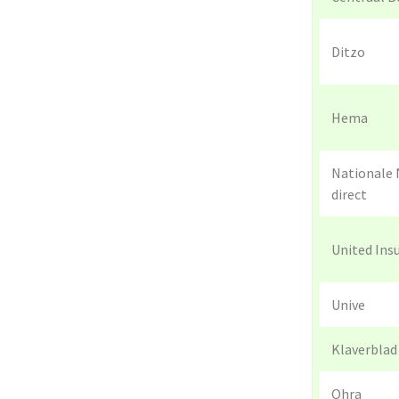
Ditzo
Hema
Nationale
direct
United Ins
Unive
Klaverblad
Ohra