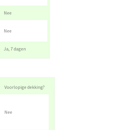
Nee
Nee
Ja, 7 dagen
Voorlopige dekking?
Nee