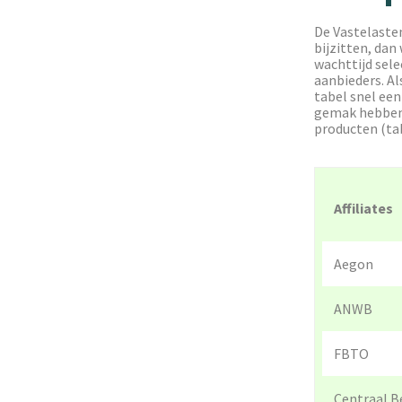
De Vastelaste
bijzitten, dan
wachttijd sele
aanbieders. Al
tabel snel een
gemak hebben w
producten (tab
Affiliates
Aegon
ANWB
FBTO
Centraal B