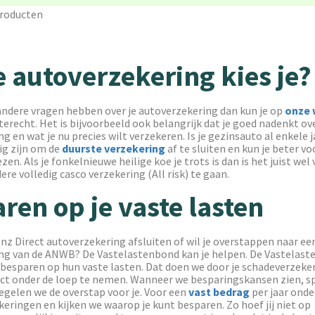
producten
 autoverzekering kies je?
andere vragen hebben over je autoverzekering dan kun je op
onze 
terecht. Het is bijvoorbeeld ook belangrijk dat je goed nadenkt ove
g en wat je nu precies wilt verzekeren. Is je gezinsauto al enkele 
ig zijn om de
duurste verzekering
af te sluiten en kun je beter v
ezen. Als je fonkelnieuwe heilige koe je trots is dan is het juist we
ere volledig casco verzekering (All risk) te gaan.
ren op je vaste lasten
ianz Direct autoverzekering afsluiten of wil je overstappen naar ee
ng van de ANWB? De Vastelastenbond kan je helpen. De Vastelast
esparen op hun vaste lasten. Dat doen we door je schadeverzeke
ct onder de loep te nemen. Wanneer we besparingskansen zien, s
regelen we de overstap voor je. Voor een
vast bedrag
per jaar onde
eringen en kijken we waarop je kunt besparen. Zo hoef jij niet op