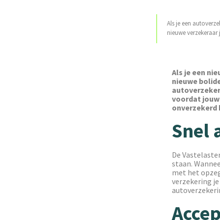
Als je een autoverze
nieuwe verzekeraar 
Als je een nie
nieuwe bolide
autoverzekeri
voordat jouw 
onverzekerd h
Snel 
De Vastelasten
staan. Wannee
met het opzeg
verzekering je
autoverzekerin
Accep