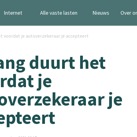
Internet
Alle vaste lasten
Nieuws
Over o
t voordat je autoverzekeraar je accepteert
ang duurt het
rdat je
overzekeraar je
epteert