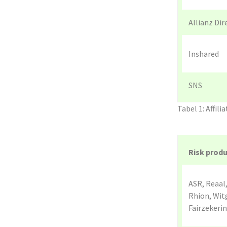
Allianz Dir
Inshared
SNS
Tabel 1: Affili
Risk prod
ASR, Reaal
Rhion, Wit
Fairzekeri