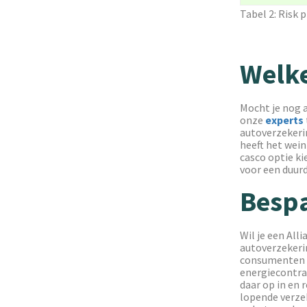
Tabel 2: Risk 
Welke
Mocht je nog 
onze
experts
autoverzekerin
heeft het wein
casco optie ki
voor een duurd
Bespa
Wil je een All
autoverzekeri
consumenten b
energiecontra
daar op in en 
lopende verzek