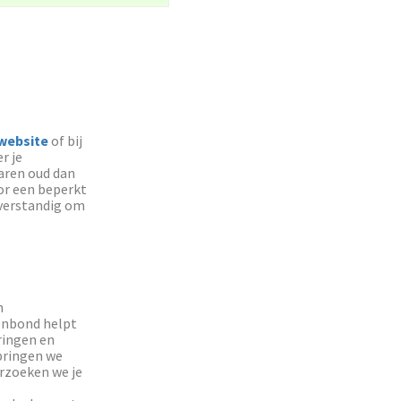
website
of bij
r je
jaren oud dan
oor een beperkt
l verstandig om
n
enbond helpt
ringen en
pringen we
rzoeken we je