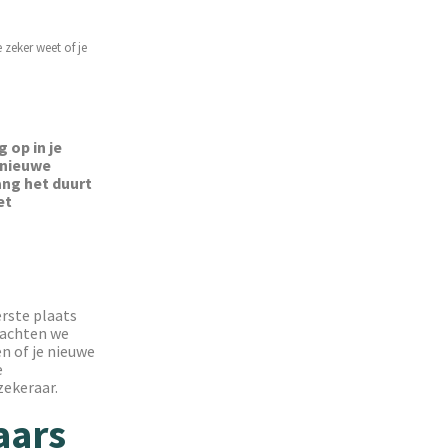
 zeker weet of je
 op in je
 nieuwe
ang het duurt
et
rste plaats
 wachten we
n of je nieuwe
e
zekeraar.
aars