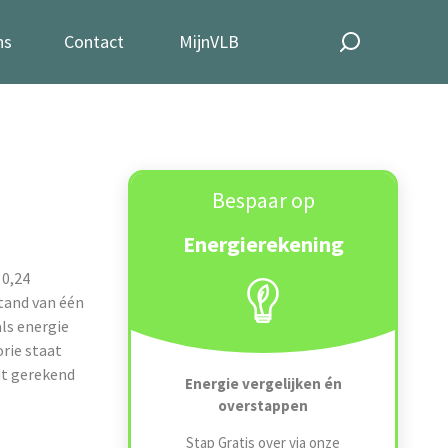
ns
Contact
MijnVLB
Bespaar op
Energierekening
 0,24
stand van één
ls energie
rie staat
rdt gerekend
Energie vergelijken én
overstappen
Stap Gratis over via onze