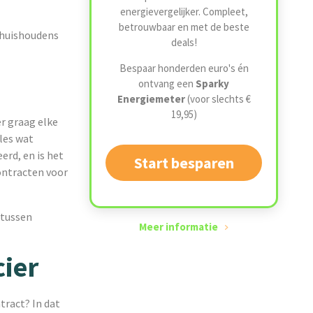
energievergelijker. Compleet,
betrouwbaar en met de beste
j huishoudens
deals!
Bespaar honderden euro's én
ontvang een
Sparky
Energiemeter
(voor slechts €
19,95)
r graag elke
les wat
erd, en is het
Start besparen
ontracten voor
 tussen
Meer informatie
cier
tract? In dat