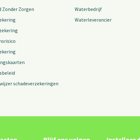
d Zonder Zorgen
Waterbedrijf
ekering
Waterleverancier
zekering
nsrisico
ekering
ingskaarten
sbeleid
wijzer schadeverzekeringen
lasten
Blijf ons volgen
Installeer 