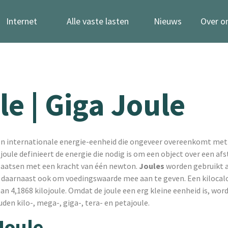
Internet
Alle vaste lasten
Nieuws
Over o
le | Giga Joule
en internationale energie-eenheid die ongeveer overeenkomt met
 joule definieert de energie die nodig is om een object over een af
laatsen met een kracht van één newton.
Joules
worden gebruikt a
 daarnaast ook om voedingswaarde mee aan te geven. Een kilocalo
 aan 4,1868 kilojoule. Omdat de joule een erg kleine eenheid is, wo
den kilo-, mega-, giga-, tera- en petajoule.
Joule