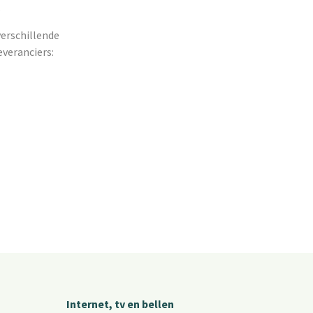
.
verschillende
veranciers:
Internet, tv en bellen