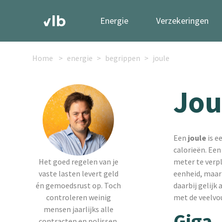
Energie
Verzekeringen
Home
energie
begrippen
joule
Jou
Een
joule
is e
calorieën. Een
Het goed regelen van je
meter te verp
vaste lasten levert geld
eenheid, maar
én gemoedsrust op. Toch
daarbij gelijk
controleren weinig
met de veelvou
mensen jaarlijks alle
Giga 
contracten en polissen.