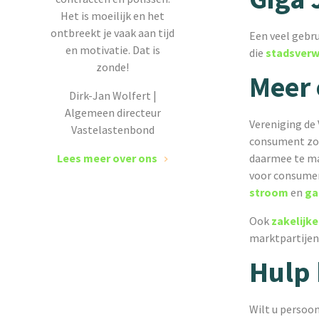
Het is moeilijk en het
ontbreekt je vaak aan tijd
Een veel gebru
en motivatie. Dat is
die
stadsver
zonde!
Meer 
Dirk-Jan Wolfert |
Algemeen directeur
Vereniging de
Vastelastenbond
consument zo 
Lees meer over ons
daarmee te mak
voor consumen
stroom
en
ga
Ook
zakelijk
marktpartijen
Hulp 
Wilt u persoon