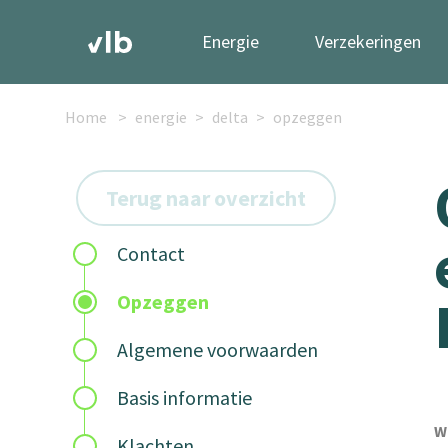
Energie
Verzekeringen
Home
energie
delta
opzeggen
Terug naar overzicht
Contact
Opzeggen
Algemene voorwaarden
Basis informatie
W
Klachten