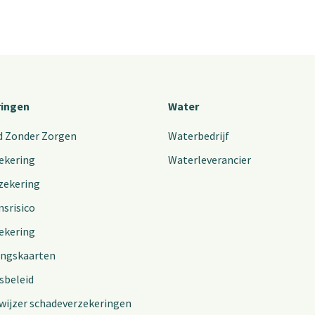
ringen
Water
d Zonder Zorgen
Waterbedrijf
ekering
Waterleverancier
zekering
nsrisico
ekering
ingskaarten
sbeleid
wijzer schadeverzekeringen