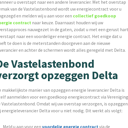
anneer u overstapt naar een andere leverancier. Met het overstap
emak van de Vastelastenbond wordt uw energiecontract voor u
pgezegd en melden wij u aan voor een
collectief goedkoop
nergie contract
naar keuze. Daarnaast houden wij uw
verstapproces nauwgezet in de gaten, zodat u met een gerust har
erstapt naar een voordeliger energie contract. Het enige dat u
oeft te doen is de meterstanden doorgeven aan de nieuwe
everancier en achter de schermen wordt alles geregeld met Delta.
De Vastelastenbond
verzorgt opzeggen Delta
e makkelijkste manier van opzeggen energie leverancier Delta is
zelf aanmelden voor een goedkoop energiecontract via Verenigin
e Vastelastenbond. Omdat wij uw overstap verzorgen, is opzeggen
j energieleverancier Delta voor u niet nodig. Dit werkt als volgt:
Meld u aan voor een
voordelig energie contract
via de