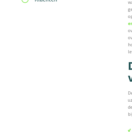
w
g
o
e
o
ov
h
l
D
u
d
bi