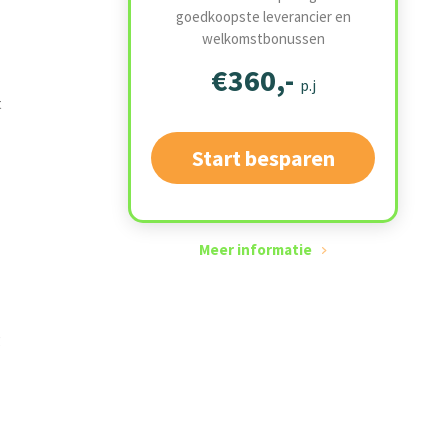
goedkoopste leverancier en
welkomstbonussen
€360,-
p.j
t
Start besparen
Meer informatie
g