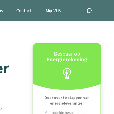
ns
Contact
MijnVLB
Bespaar op
Energierekening
er
Door over te stappen van
energieleverancier
f
Gemiddelde besparing door