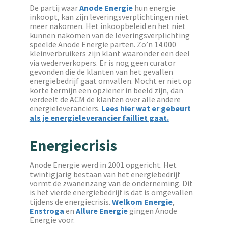
De partij waar
Anode Energie
hun energie
inkoopt, kan zijn leveringsverplichtingen niet
meer nakomen. Het inkoopbeleid en het niet
kunnen nakomen van de leveringsverplichting
speelde Anode Energie parten. Zo’n 14.000
kleinverbruikers zijn klant waaronder een deel
via wederverkopers. Er is nog geen curator
gevonden die de klanten van het gevallen
energiebedrijf gaat omvallen. Mocht er niet op
korte termijn een opziener in beeld zijn, dan
verdeelt de ACM de klanten over alle andere
energieleveranciers.
Lees hier wat er gebeurt
als je energieleverancier failliet gaat.
Energiecrisis
Anode Energie werd in 2001 opgericht. Het
twintigjarig bestaan van het energiebedrijf
vormt de zwanenzang van de onderneming. Dit
is het vierde energiebedrijf is dat is omgevallen
tijdens de energiecrisis.
Welkom Energie
,
Enstroga
en
Allure Energie
gingen Anode
Energie voor.