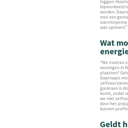
leggen. Huish
bijvoorbeeld 
worden. Daarn
met een gemid
warmtepomp aa
wat oplevert.”
Wat mo
energie
“We moeten zo
woningen in N
plaatsen? Geld
Daarnaast moe
zelfvoorzienen
gaskraan is di
komt, zodat we
we niet zelfvo
door het prijs
kunnen profit
Geldt h