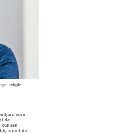
aangekondigde
 miljard euro
et de
e kunnen
lij is met de