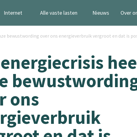
Internet
Alle vaste lasten
Nieuws
Over o
onze bewustwording over ons energieverbruik vergroot en dat is pos
 energiecrisis hee
e bewustwordin
r ons
rgieverbruik
groot en dat is