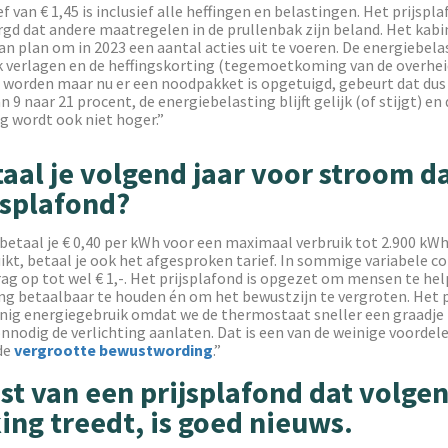
f van € 1,45 is inclusief alle heffingen en belastingen. Het prijspla
gd dat andere maatregelen in de prullenbak zijn beland. Het kabi
an plan om in 2023 een aantal acties uit te voeren. De energiebel
k verlagen en de heffingskorting (tegemoetkoming van de overheid
 worden maar nu er een noodpakket is opgetuigd, gebeurt dat dus 
 9 naar 21 procent, de energiebelasting blijft gelijk (of stijgt) en 
g wordt ook niet hoger.”
aal je volgend jaar voor stroom d
jsplafond?
etaal je € 0,40 per kWh voor een maximaal verbruik tot 2.900 kWh.
ikt, betaal je ook het afgesproken tarief. In sommige variabele c
ag op tot wel € 1,-. Het prijsplafond is opgezet om mensen te he
ng betaalbaar te houden én om het bewustzijn te vergroten. Het p
inig energiegebruik omdat we de thermostaat sneller een graadje 
nnodig de verlichting aanlaten. Dat is een van de weinige voordel
 de
vergrootte bewustwording
.”
t van een prijsplafond dat volgen
ing treedt, is goed nieuws.