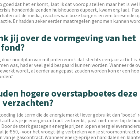
o goed dat het er komt, laat ik dat voorop stellen maar het is wel 
crisis honderdduizenden huishoudens dupeert, kwam erg laat. Pas 
rhalen uit de media, reacties van boze burgers en een briesende 
n actie. Er hadden zeker eerder maatregelen genomen kunnen word
k jij over de vormgeving van het
afond?
 duur noodplan van miljarden euro’s dat slechts een jaar actief is. 
men was, had er veel geld bespaard kunnen worden. Wanneer de o
ewerkt wordt, al eerder aangepast zouden worden kon er een hoo
rden.”
den hogere overstapboetes deze c
 verzachten?
eding (de term die de energiemarkt liever gebruikt dan 'boete'. red
alt als je je energiecontract verbreekt, past niet meer bij de hui
 Door de sterk gestegen energieprijzen lopen energieleveranciers
aal je € 50,- voor het vroegtijdig verbreken van je stroomcontract e
n van je gascontract. Wanneer energieprijzen hard dalen en klan