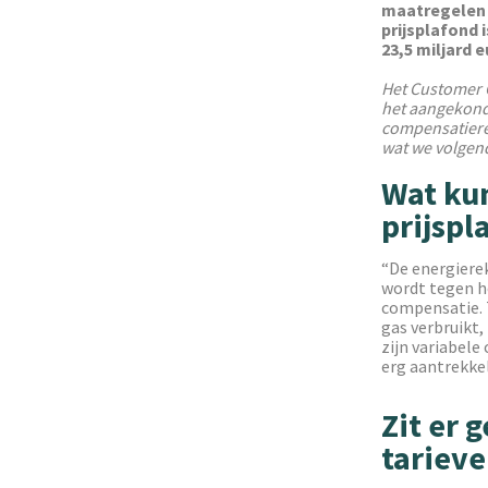
maatregelen z
prijsplafond
23,5 miljard 
Het Customer C
het aangekon
compensatiereg
wat we volgen
Wat ku
prijspl
“De energiere
wordt tegen h
compensatie. T
gas verbruikt,
zijn variabele
erg aantrekkel
Zit er 
tariev