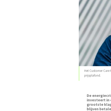
Het Customer Care t
prijsplafond.
De energiecri
investeert i
grootste kla
blijven betal