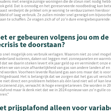
oudens met energiezuinige woningen die de steun niet nodig heb
ook geld. Dat is onnodig en het gereserveerde noodbedrag kan bet
aast verdwijnt de prikkel om je woning te verduurzamen hierdoor
deld of laag verbruik. Ze zullen minder snel geneigd om bijvoorb
n te schaffen. Ze vragen zich af of zo’n dure energiebesparende
et er gebeuren volgens jou om de
crisis te doorstaan?
 snel mogelijk ons verbruik verlagen. Waarom niet zo snel mogeli
ederland isoleren, daken vol leggen met zonnepanelen en war
 dat we daarin steken levert elk jaar geld op en vermindert onze 
ten we van onze afhankelijkheid van gas van andere landen af en
d worden. Voorheen leverde Rusland gas aan ons maar dat is voorb
chtgedraaid. Het is belangrijk dat we zorgen dat het gas uit versch
 niet direct een probleem hebben als één land niet wil of kan lev
orzienend zijn, verwacht ik hoge energietarieven. Die worden in 
plafond maar ik denk niet dat we in 2024 opnieuw van zo’n gulle 
eren.”
et prijsplafond alleen voor variab