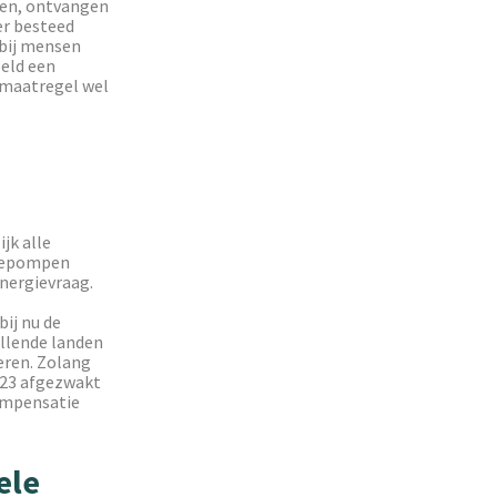
ben, ontvangen
er besteed
 bij mensen
eeld een
 maatregel wel
jk alle
mtepompen
energievraag.
ij nu de
illende landen
eren. Zolang
2023 afgezwakt
compensatie
ele