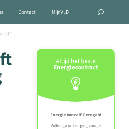
ns
Contact
MijnVLB
itief’
ft
Altijd het beste
Energiecontract
g
Energie Vanzelf Geregeld
Volledige ontzorging voor je