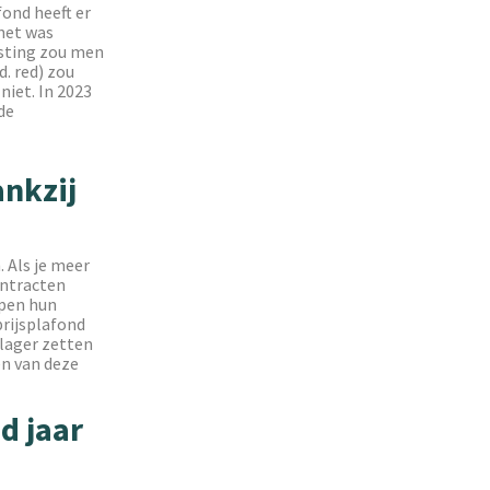
fond heeft er
net was
asting zou men
. red) zou
niet. In 2023
de
ankzij
 Als je meer
ontracten
lpen hun
rijsplafond
lager zetten
en van deze
d jaar