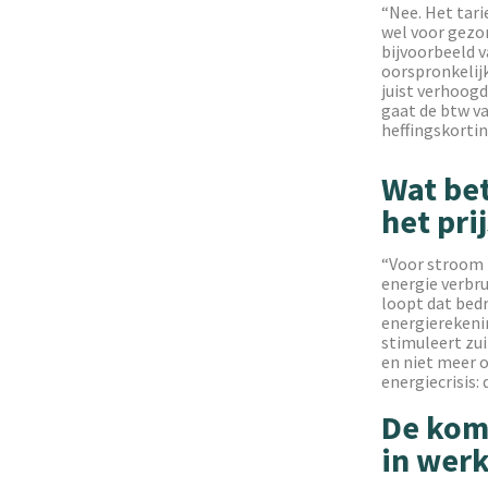
“Nee. Het tarie
wel voor gezor
bijvoorbeeld v
oorspronkelij
juist verhoogd
gaat de btw van
heffingskortin
Wat bet
het pri
“Voor stroom b
energie verbru
loopt dat bedr
energierekeni
stimuleert zu
en niet meer o
energiecrisis:
De koms
in werk