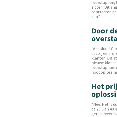
overstappen, b
zitten. Uit an
contracten aan
zijn.”
Door de
oversta
“Absoluut! Co
dat zij een fo
klanten. Dit 
nieuwe klante
overstapboetes
noodoplossing 
Het pri
oploss
“Nee. Het is 
de 23,5 en 40
gereserveerd v