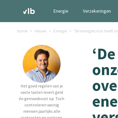
Energie
Verzekeringen
home
nieuws
Energie
‘De energiecrisis heeft 
‘De
onz
ove
Het goed regelen van je
vaste lasten levert geld
ene
én gemoedsrust op. Toch
controleren weinig
ver
mensen jaarlijks alle
contracten en polissen.