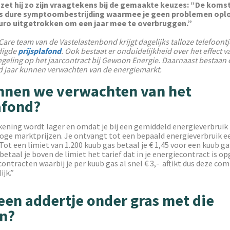
et hij zo zijn vraagtekens bij de gemaakte keuzes: “De koms
 is dure symptoombestrijding waarmee je geen problemen oplo
euro uitgetrokken om een jaar mee te overbruggen.”
are team van de Vastelastenbond krijgt dagelijks talloze telefoont
digde
prijsplafond
. Ook bestaat er onduidelijkheid over het effect v
eling op het jaarcontract bij Gewoon Energie. Daarnaast bestaan 
d jaar kunnen verwachten van de energiemarkt.
nnen we verwachten van het
afond?
kening wordt lager en omdat je bij een gemiddeld energieverbrui
oge marktprijzen. Je ontvangt tot een bepaald energieverbruik e
ot een limiet van 1.200 kuub gas betaal je € 1,45 voor een kuub gas
 betaal je boven de limiet het tarief dat in je energiecontract is 
 contracten waarbij je per kuub gas al snel € 3,- aftikt dus deze co
ijk.”
geen addertje onder gras met die
en?