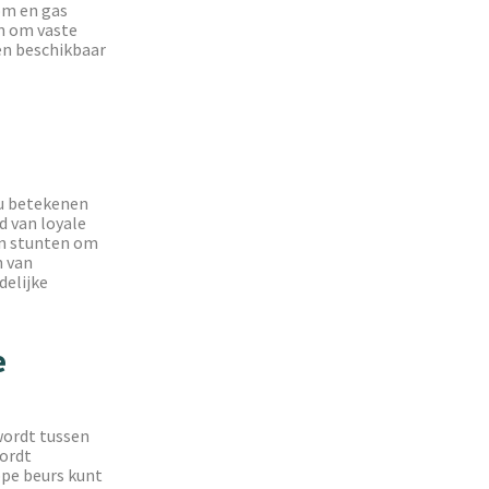
om en gas
an om vaste
ten beschikbaar
ou betekenen
d van loyale
an stunten om
n van
delijke
e
wordt tussen
wordt
ppe beurs kunt