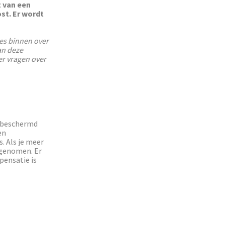
t van een
st. Er wordt
jes binnen over
an deze
er vragen over
k beschermd
en
. Als je meer
opgenomen. Er
mpensatie is