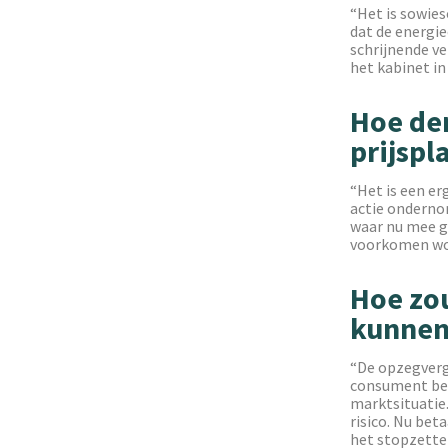
“Het is sowies
dat de energie
schrijnende ve
het kabinet i
Hoe den
prijspl
“Het is een erg
actie onderno
waar nu mee g
voorkomen wo
Hoe zou
kunnen
“De opzegvergo
consument beta
marktsituatie.
risico. Nu bet
het stopzette