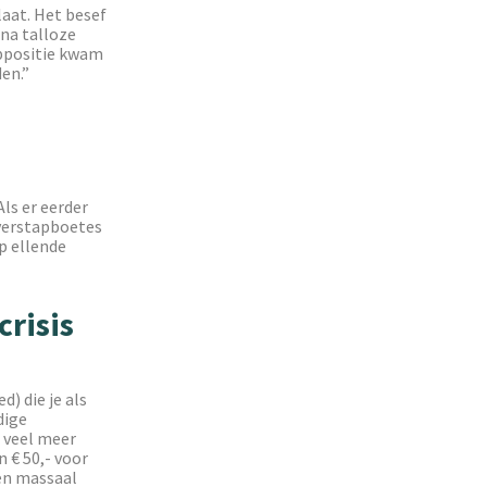
laat. Het besef
na talloze
oppositie kwam
en.”
Als er eerder
verstapboetes
p ellende
risis
) die je als
dige
 veel meer
n € 50,- voor
ten massaal