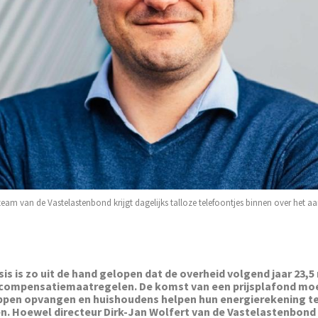
eam van de Vastelastenbond krijgt dagelijks talloze telefoontjes binnen over het 
sis is zo uit de hand gelopen dat de overheid volgend jaar 23,5
n compensatiemaatregelen. De komst van een prijsplafond mo
ppen opvangen en huishoudens helpen hun energierekening t
en. Hoewel directeur Dirk-Jan Wolfert van de Vastelastenbond b