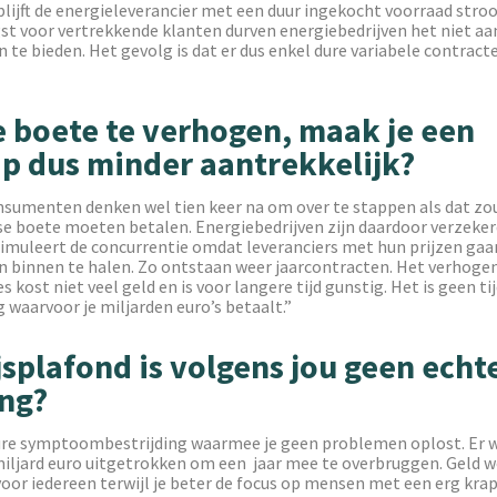
lijft de energieleverancier met een duur ingekocht voorraad stro
gst voor vertrekkende klanten durven energiebedrijven het niet a
 te bieden. Het gevolg is dat er dus enkel dure variabele contrac
 boete te verhogen, maak je een
p dus minder aantrekkelijk?
nsumenten denken wel tien keer na om over te stappen als dat z
rse boete moeten betalen. Energiebedrijven zijn daardoor verzeker
stimuleert de concurrentie omdat leveranciers met hun prijzen ga
n binnen te halen. Zo ontstaan weer jaarcontracten. Het verhoge
 kost niet veel geld en is voor langere tijd gunstig. Het is geen tij
waarvoor je miljarden euro’s betaalt.”
jsplafond is volgens jou geen echt
ing?
dure symptoombestrijding waarmee je geen problemen oplost. Er 
 miljard euro uitgetrokken om een jaar mee te overbruggen. Geld 
oor iedereen terwijl je beter de focus op mensen met een erg kra