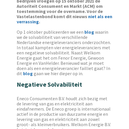
bedrijven vroegen op 15 oktober 2021 de
Autoriteit Consument en Markt (ACM) om
toestemming voor de overname. Voor de
Vastelastenbond komt dit nieuws
niet als een
verrassing
.
Op 1 oktober publiceerden we een
blog
waarin
we de solvabiliteit van verschillende
Nederlandse energieleveranciers onderzochten.
In totaal kampten vier energieleveranciers met
een negatieve solvabiliteit. Naast Welkom
Energie gaat het om Fenor Energie, Gewoon
Energie en VanHelder. Benieuwd wat je moet
doen als een energieleverancier failliet gaat? In
dit
blog
gaan we hier dieper op in.
Negatieve Solvabiliteit
Eneco Consumenten B.V. houdt zich bezig met
de levering van gas en elektriciteit aan
eindafnemers. De Eneco groep is internationaal
actief in de productie van duurzame energie en
levering van gas en elektriciteit aan zowel
groot- als kleinverbruikers. Welkom Energie B.V.