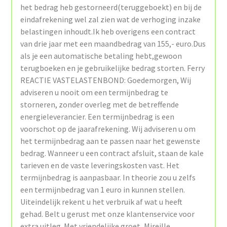
het bedrag heb gestorneerd(teruggeboekt) en bij de
eindafrekening wel zal zien wat de verhoging inzake
belastingen inhoudt.Ik heb overigens een contract
van drie jaar met een maandbedrag van 155,- euro.Dus
als je een automatische betaling hebt,gewoon
terugboeken en je gebruikelijke bedrag storten. Ferry
REACTIE VASTELASTENBOND: Goedemorgen, Wij
adviseren u nooit om een termijnbedrag te
storneren, zonder overleg met de betreffende
energieleverancier. Een termijnbedrag is een
voorschot op de jaarafrekening. Wij adviseren u om
het termijnbedrag aan te passen naar het gewenste
bedrag. Wanneer u een contract afsluit, staan de kale
tarieven en de vaste leveringskosten vast. Het
termijnbedrag is aanpasbaar. In theorie zou u zelfs
een termijnbedrag van 1 euro in kunnen stellen.
Uiteindelijk rekent u het verbruik af wat u heeft
gehad. Belt u gerust met onze klantenservice voor
extra uitleg. Met vriendelijke groet, Mireille