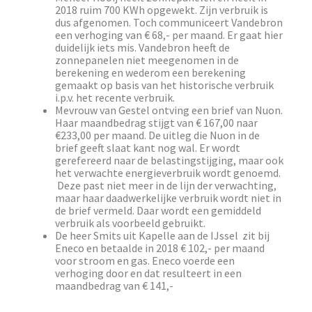
2018 ruim 700 KWh opgewekt. Zijn verbruik is
dus afgenomen. Toch communiceert Vandebron
een verhoging van € 68,- per maand. Er gaat hier
duidelijk iets mis. Vandebron heeft de
zonnepanelen niet meegenomen in de
berekening en wederom een berekening
gemaakt op basis van het historische verbruik
i.p.v. het recente verbruik.
Mevrouw van Gestel ontving een brief van Nuon.
Haar maandbedrag stijgt van € 167,00 naar
€233,00 per maand. De uitleg die Nuon in de
brief geeft slaat kant nog wal. Er wordt
gerefereerd naar de belastingstijging, maar ook
het verwachte energieverbruik wordt genoemd.
Deze past niet meer in de lijn der verwachting,
maar haar daadwerkelijke verbruik wordt niet in
de brief vermeld. Daar wordt een gemiddeld
verbruik als voorbeeld gebruikt.
De heer Smits uit Kapelle aan de IJssel zit bij
Eneco en betaalde in 2018 € 102,- per maand
voor stroom en gas. Eneco voerde een
verhoging door en dat resulteert in een
maandbedrag van € 141,-