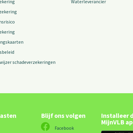
ekering
Waterleverancier
zekering
nsrisico
ekering
ingskaarten
sbeleid
wijzer schadeverzekeringen
lasten
Blijf ons volgen
Installeer 
MijnVLB a
Facebook