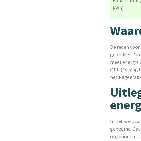
Elektriciteit
kWh)
Waar
De reden voor
gebruiker. De 
meer energie u
ODE (Opslag D
het Regeerakko
Uitle
energ
In het wetsvo
genoemd. Dat b
opgenomen tar