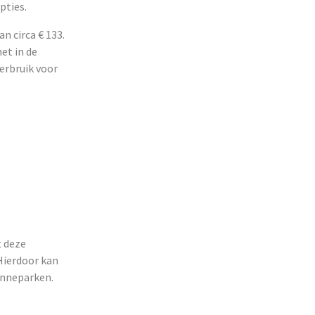
pties.
n circa € 133.
et in de
erbruik voor
t deze
Hierdoor kan
onneparken.