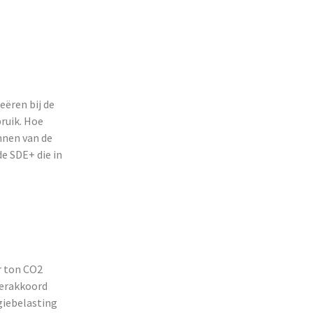
eëren bij de
ruik. Hoe
nnen van de
e SDE+ die in
r ton CO2
eerakkoord
giebelasting