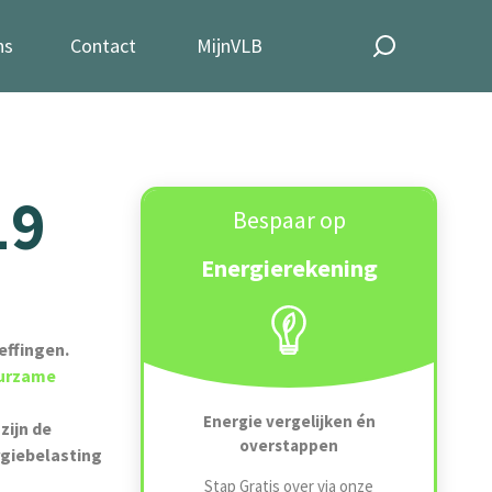
ns
Contact
MijnVLB
19
Bespaar op
Energierekening
effingen.
uurzame
Energie vergelijken én
zijn de
overstappen
rgiebelasting
Stap Gratis over via onze