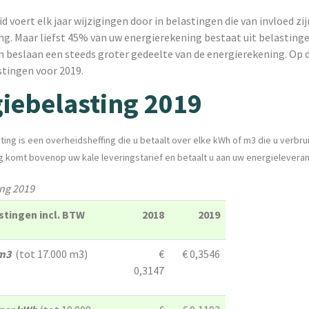
id voert elk jaar wijzigingen door in belastingen die van invloed zij
g. Maar liefst 45% van uw energierekening bestaat uit belastinge
n beslaan een steeds groter gedeelte van de energierekening. Op 
astingen voor 2019.
iebelasting 2019
ting is een overheidsheffing
die u betaalt over elke kWh of m3 die u verbrui
g komt bovenop uw kale leveringstarief en betaalt u aan uw energieleveran
ing 2019
stingen incl. BTW
2018
2019
 m3
(tot 17.000 m3)
€
€ 0,3546
0,3147