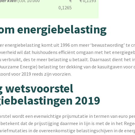
per kWh
(tot 10.000
€
€ 0,1193
0,1265
om energiebelasting
 er energiebelasting komt uit 1996 om meer ‘bewustwording’ te cr
overheid wil dat huishoudens efficiënt omgaan met het energiegeb
 verbruikt, des te meer belasting u betaalt. Daarnaast dient het i
uurzame Energie) belasting ter dekking van de kasuitgaven voor d
ord voor 2019 reeds zijn voorzien.
g wetsvoorstel
iebelastingen 2019
orstel wordt een evenwichtige prijsmutatie in termen van euro pe
etekent dat de prijsstijging daarmee in lijn is met de in het Reg
iefmutaties in de overeenkomstige belastingschijven in de ener