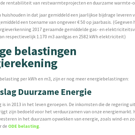
 de rentabiliteit van restwarmteprojecten en duurzame warmte-o
n huishouden in dat jaar gemiddeld een jaarlijkse bijdrage leveren va
gemiddeld een toename van ongeveer € 50 op jaarbasis. (Gegeven h
rgieverkenning 2017 geraamde gemiddelde gas- en elektriciteitsv
n respectievelijk 1.170 m3 aardgas en 2582 kWh elektriciteit)
ge belastingen
ierekening
belasting per kWh en m3, zijn er nog meer energiebelastingen:
slag Duurzame Energie
 is in 2013 in het leven geroepen. De inkomsten die de regering ui
rijgt zijn bedoeld voor het verduurzamen van onze energiemarkt. 
nvesteren in het duurzaam opwekken van energie, zoals wind-en z
r de
ODE belasting
.