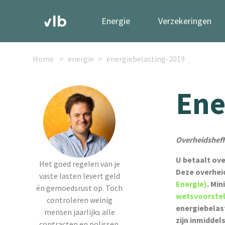
Energie
Verzekeringen
Home
energie
energiebelasting-2019
Ene
Overheidsheff
U betaalt ove
Het goed regelen van je
Deze overhei
vaste lasten levert geld
Energie)
. Mi
én gemoedsrust op. Toch
wetsvoorste
controleren weinig
energiebelas
mensen jaarlijks alle
zijn inmiddel
contracten en polissen.