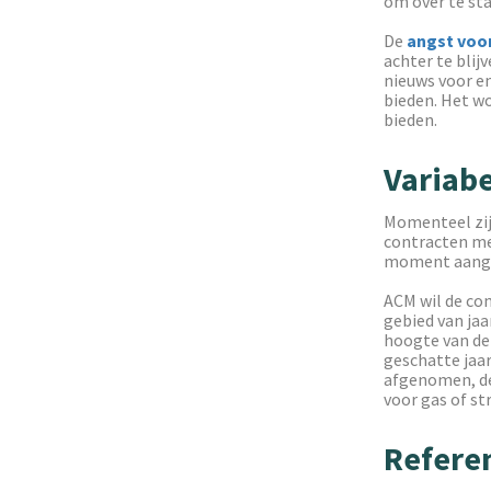
om over te st
De
angst voo
achter te blij
nieuws voor e
bieden. Het w
bieden.
Variabe
Momenteel zij
contracten m
moment aangep
ACM wil de con
gebied van ja
hoogte van de
geschatte jaar
afgenomen, de 
voor gas of s
Refere