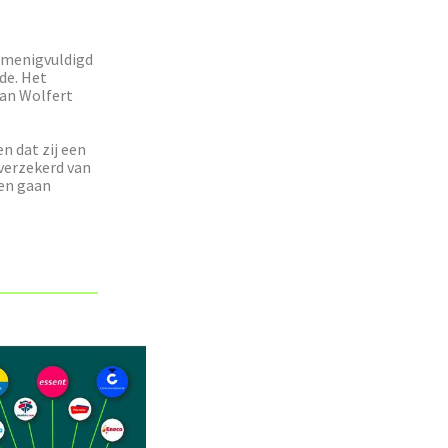
rmenigvuldigd
de. Het
Jan Wolfert
n dat zij een
 verzekerd van
zen gaan