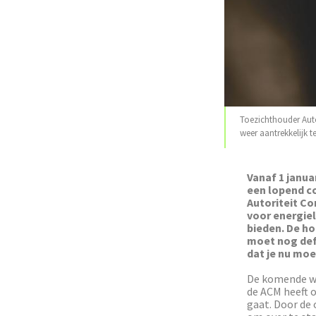
Toezichthouder Auto
weer aantrekkelijk 
Vanaf 1 janua
een lopend c
Autoriteit C
voor energie
bieden. De ho
moet nog def
dat je nu moe
De komende we
de ACM heeft o
gaat. Door de