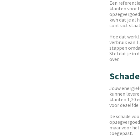
Een referentie
klanten voor h
opzegvergoedin
kwh dat je al 
contract staat
Hoe dat werkt,
verbruik van 1
stappen omdat
Stel dat je in
over.
Schade
Jouw energiele
kunnen levere
klanten 1,20 e
voor dezelfde 
De schade voor
opzegvergoedin
maar voor het 
toegepast.