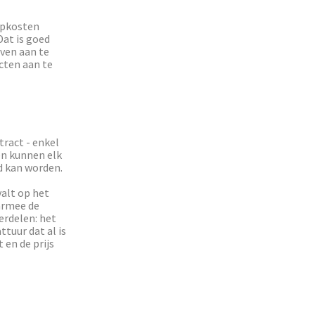
opkosten
Dat is goed
ven aan te
cten aan te
ract - enkel
en kunnen elk
d kan worden.
valt op het
armee de
erdelen: het
ttuur dat al is
 en de prijs