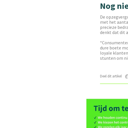
Nog nie
De opzegvergo
met het aantal
precieze bedra
denkt dat dit 
“Consumenten 
dure boete moe
loyale klanten
stunten om ni
Deel dit artikel