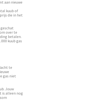
ent aan nieuwe
tal kuub of
rijs die in het
n geschat
 om over te
ding betalen.
1.000 kuub gas
dacht te
nieuwe
e gas niet
uub. Jouw
t is alleen nog
ensom