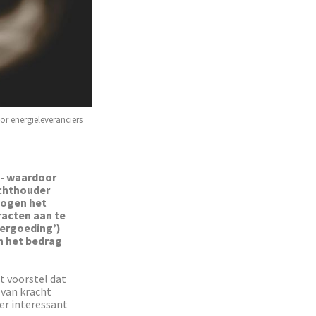
r energieleveranciers
 - waardoor
ichthouder
hogen het
racten aan te
vergoeding’)
n het bedrag
 voorstel dat
 van kracht
er interessant