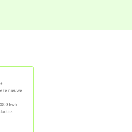
te
 deze nieuwe
 3000 kwh
ductie.