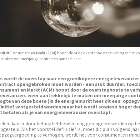
riteit Consument en Markt (ACM) hoopt door de overstapboete te verhogen het voo
te maken om meerjarige contracten aan te bieden.
ri wordt de overstap naar een goedkopere energieleverancier
ontract opengebroken moet worden - een stuk duurder. Toez
onsument en Markt (ACM) hoopt door de overstapboete te ver
leveranciers weer aantrekkelijk te maken om meerjarige cont
ogte van deze boete (in de energiemarkt heet dit een ‘opzeg
initief vastgesteld worden maar het wordt sowieso hoger da
t betalen als je van energieleverancier overstapt.
ken kan er door belanghebbenden nog gereageerd worden op het
pgesteld. Als het voorstel definitief is, moet dit plan volgend jaar
 opzegvergoeding te verhogen, wordt het voor consumenten mind