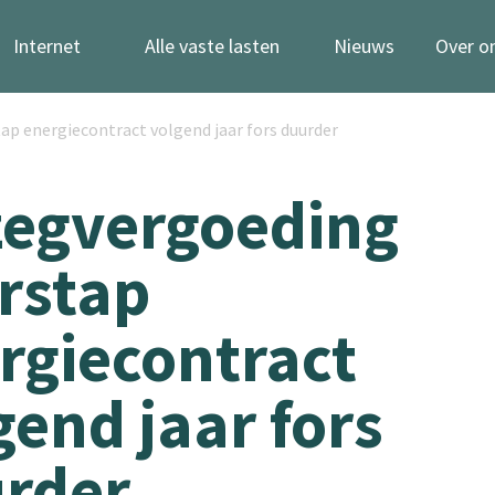
Internet
Alle vaste lasten
Nieuws
Over o
p energiecontract volgend jaar fors duurder
egvergoeding
rstap
rgiecontract
gend jaar fors
rder