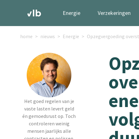
Energie
Verzekeringen
home
nieuws
Energie
Opzegvergoeding oversta
Opz
ove
ene
Het goed regelen van je
vaste lasten levert geld
vol
én gemoedsrust op. Toch
controleren weinig
duu
mensen jaarlijks alle
contracten en polissen.