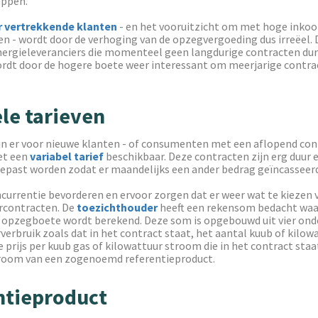
appen.
r vertrekkende klanten
- en het vooruitzicht om met hoge inko
ven - wordt door de verhoging van de opzegvergoeding dus irreëel. 
nergieleveranciers die momenteel geen langdurige contracten dur
ordt door de hogere boete weer interessant om meerjarige contra
le tarieven
n er voor nieuwe klanten - of consumenten met een aflopend cont
et een
variabel tarief
beschikbaar. Deze contracten zijn erg duur 
ast worden zodat er maandelijks een ander bedrag geïncasseer
currentie bevorderen en ervoor zorgen dat er weer wat te kiezen 
arcontracten. De
toezichthouder
heeft een rekensom bedacht wa
 opzegboete wordt berekend. Deze som is opgebouwd uit vier ond
verbruik zoals dat in het contract staat, het aantal kuub of kilowa
prijs per kuub gas of kilowattuur stroom die in het contract staat
troom van een zogenoemd referentieproduct.
ntieproduct