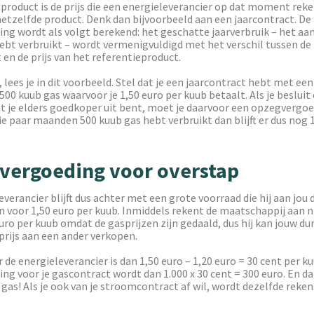
product is de prijs die een energieleverancier op dat moment rek
etzelfde product. Denk dan bijvoorbeeld aan een jaarcontract. De
g wordt als volgt berekend: het geschatte jaarverbruik – het aan
hebt verbruikt – wordt vermenigvuldigd met het verschil tussen de p
 en de prijs van het referentieproduct.
 lees je in dit voorbeeld. Stel dat je een jaarcontract hebt met ee
.500 kuub gas waarvoor je 1,50 euro per kuub betaalt. Als je besluit
 je elders goedkoper uit bent, moet je daarvoor een opzegvergoe
 die paar maanden 500 kuub gas hebt verbruikt dan blijft er dus nog 
vergoeding voor overstap
verancier blijft dus achter met een grote voorraad die hij aan jou 
n voor 1,50 euro per kuub. Inmiddels rekent de maatschappij aan 
uro per kuub omdat de gasprijzen zijn gedaald, dus hij kan jouw dur
prijs aan een ander verkopen.
 de energieleverancier is dan 1,50 euro – 1,20 euro = 30 cent per k
g voor je gascontract wordt dan 1.000 x 30 cent = 300 euro. En da
gas! Als je ook van je stroomcontract af wil, wordt dezelfde rek