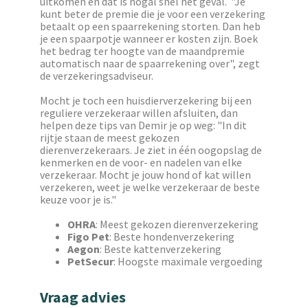
uitkomen en dat is nogal snel het geval. "Je
kunt beter de premie die je voor een verzekering
betaalt op een spaarrekening storten. Dan heb
je een spaarpotje wanneer er kosten zijn. Boek
het bedrag ter hoogte van de maandpremie
automatisch naar de spaarrekening over", zegt
de verzekeringsadviseur.
Mocht je toch een huisdierverzekering bij een
reguliere verzekeraar willen afsluiten, dan
helpen deze tips van Demir je op weg: "In dit
rijtje staan de meest gekozen
dierenverzekeraars. Je ziet in één oogopslag de
kenmerken en de voor- en nadelen van elke
verzekeraar. Mocht je jouw hond of kat willen
verzekeren, weet je welke verzekeraar de beste
keuze voor je is."
OHRA
: Meest gekozen dierenverzekering
Figo Pet
: Beste hondenverzekering
Aegon
: Beste kattenverzekering
PetSecur
: Hoogste maximale vergoeding
Vraag advies