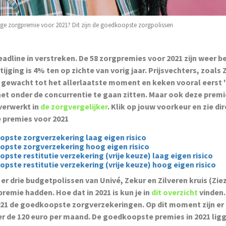
ge zorgpremie voor 2021? Dit zijn de goedkoopste zorgpolissen
deadline in verstreken. De 58 zorgpremies voor 2021 zijn weer b
ijging is 4% ten op zichte van vorig jaar. Prijsvechters, zoals
 gewacht tot het allerlaatste moment en keken vooral eerst 
et onder de concurrentie te gaan zitten. Maar ook deze premie
verwerkt in
de zorgvergelijker
. Klik op jouw voorkeur en zie dir
premies voor 2021
pste zorgverzekering laag eigen risico
pste zorgverzekering hoog eigen risico
pste restitutie verzekering (vrije keuze) laag eigen risico
pste restitutie verzekering (vrije keuze) hoog eigen risico
 er drie budgetpolissen van Univé, Zekur en Zilveren kruis (Zie
remie hadden. Hoe dat in 2021 is kun je in
dit overzicht
vinden.
021 de goedkoopste zorgverzekeringen. Op dit moment zijn er 
r de 120 euro per maand. De goedkoopste premies in 2021 lig