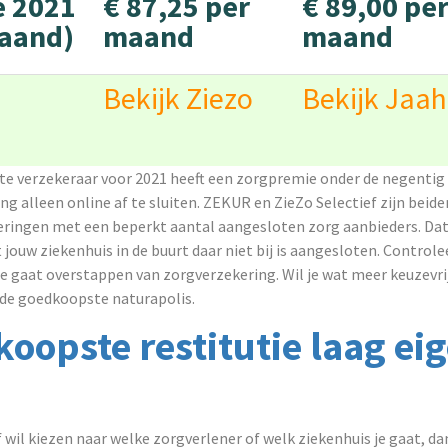
e 2021
€ 87,25 per
€ 89,00 pe
aand)
maand
maand
Bekijk Ziezo
Bekijk Jaah
e verzekeraar voor 2021 heeft een zorgpremie onder de negentig e
ng alleen online af te sluiten. ZEKUR en ZieZo Selectief zijn beide
ringen met een beperkt aantal aangesloten zorg aanbieders. Dat
jouw ziekenhuis in de buurt daar niet bij is aangesloten. Controleer
e gaat overstappen van zorgverzekering. Wil je wat meer keuzevri
 de goedkoopste naturapolis.
oopste restitutie laag ei
o
lf wil kiezen naar welke zorgverlener of welk ziekenhuis je gaat, da