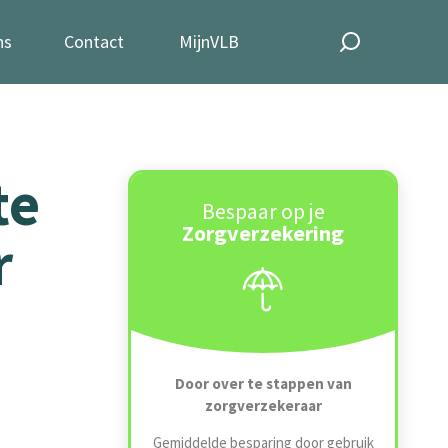
ns
Contact
MijnVLB
te
Bespaar op je
Zorgverzekering
r
Door over te stappen van
zorgverzekeraar
Gemiddelde besparing door gebruik