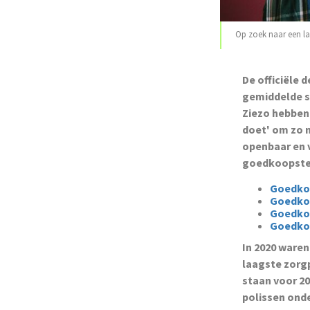
Op zoek naar een la
De officiële 
gemiddelde st
Ziezo hebben
doet' om zo n
openbaar en 
goedkoopste 
Goedkoo
Goedkoo
Goedkoo
Goedkoo
In 2020 waren
laagste zorgp
staan voor 2
polissen onde