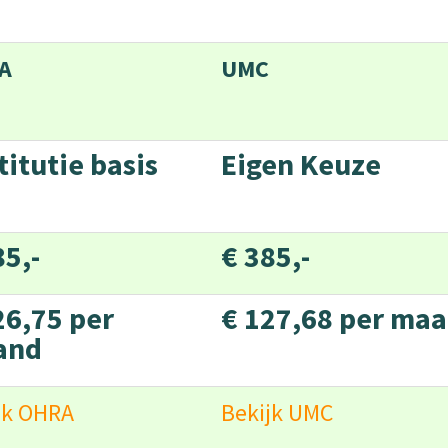
A
UMC
titutie basis
Eigen Keuze
85,-
€ 385,-
26,75 per
€ 127,68 per ma
and
jk OHRA
Bekijk UMC