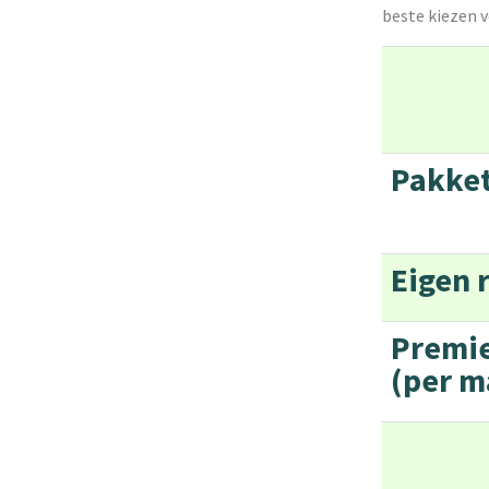
beste kiezen v
Pakk
Eigen r
Premi
(per m