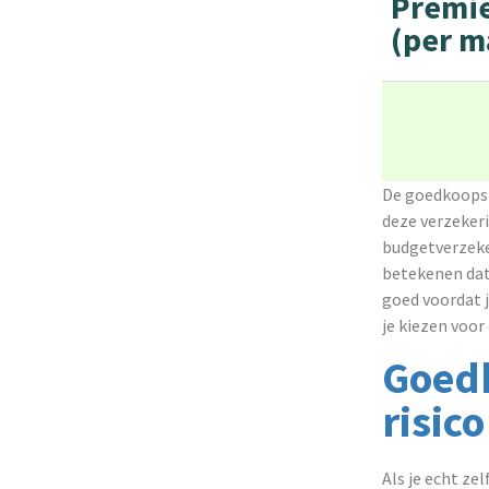
Premi
(per m
De goedkoopst
deze verzekeri
budgetverzeke
betekenen dat 
goed voordat j
je kiezen voor
Goedk
risic
Als je echt ze