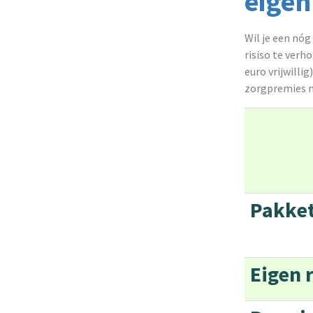
eigen
Wil je een nóg
risiso te verh
euro vrijwilli
zorgpremies me
Pakk
Eigen r