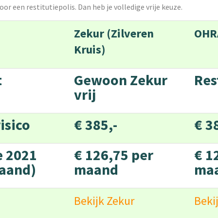
oor een restitutiepolis. Dan heb je volledige vrije keuze.
Zekur (Zilveren
OHR
Kruis)
et
Gewoon Zekur
Res
vrij
isico
€ 385,-
€ 3
e 2021
€ 126,75 per
€ 1
aand)
maand
ma
Bekijk Zekur
Beki