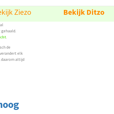
kijk Ziezo
Bekijk Ditzo
al
t gehaald.
icht
.
isch de
verandert elk
 daarom altijd
hoog