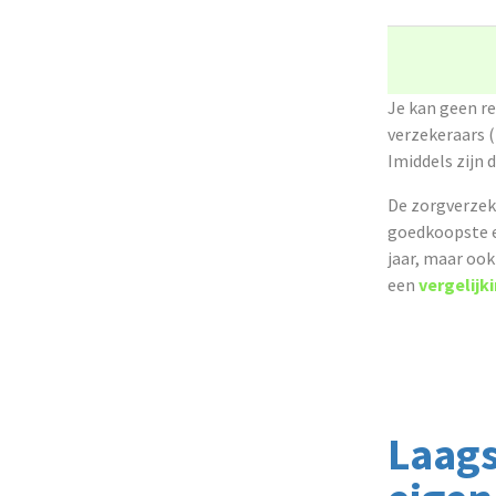
Je kan geen r
verzekeraars (
Imiddels zijn 
De zorgverzeke
goedkoopste en
jaar, maar oo
een
vergelijk
Laags