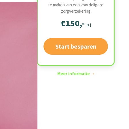
te maken van een voordeligere
zorgverzekering
€150,-
p.j
Start besparen
Meer informatie