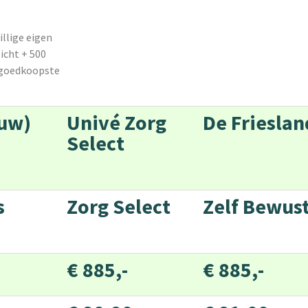
illige eigen
icht + 500
ie goedkoopste
euw)
Univé Zorg
De Frieslan
Select
s
Zorg Select
Zelf Bewus
€ 885,-
€ 885,-