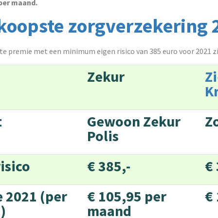
 per maand.
oopste zorgverzekering
e premie met een minimum eigen risico van 385 euro voor 2021 zi
Zekur
Zi
Kr
et
Gewoon Zekur
Zo
Polis
isico
€ 385,-
€ 
 2021 (per
€ 105,95 per
€
)
maand