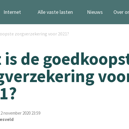
Internet
Alle vaste lasten
Nieuws
Over o
koopste zorgverzekering voor 2021?
 is de goedkoops
gverzekering voo
1?
2 november 2020 23:59
esveld