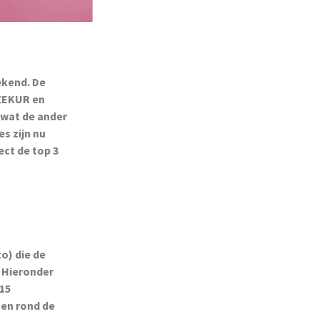
ekend. De
 ZEKUR en
'wat de ander
s zijn nu
ect de top 3
zo) die de
 Hieronder
15
gen rond de