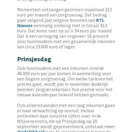
Momenteel ontvangen gezinnen maximaal 211
euro per maand aan zorgtoeslag. Dat bedrag
gaat volgend jaar volgens bronnen van
RTL
Nieuws
eenmalig
omhoog met in totaal 412
euro. Dat komt neer op zo’n 34 euro per maand.
Dat is een verhoging van ongeveer 16 procent
voor huishoudens met een gezamenlijk inkomen
van circa 23.000 euro of lager.
Prinsjesdag
Ook huishoudens met een inkomen rond de
40.000 euro per jaar komen in aanmerking voor
een hogere zorgtoeslag. Om welke tarieven het
precies gaat, wordt pas in november duidelijk
wanneer zorgverzekeraars hun premie voor het
nieuwe kalenderjaar bekend hebben gemaakt.
Ook alleenstaanden met een laag inkomen gaan
er naar verwachting op vooruit. Helaas
ontbreken daar concrete cijfers over. In de
Miljoenennota, die op Prinsjesdag op 20
september wordt gepresenteerd, ontstaat meer
duidelijkheid
over de veranderingen binnen de