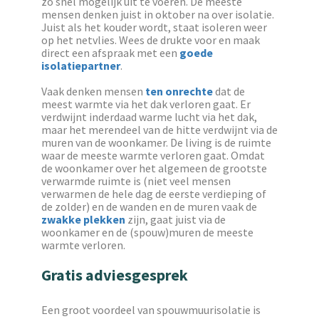
zo snel mogelijk uit te voeren. De meeste
mensen denken juist in oktober na over isolatie.
Juist als het kouder wordt, staat isoleren weer
op het netvlies. Wees de drukte voor en maak
direct een afspraak met een
goede
isolatiepartner
.
Vaak denken mensen
ten onrechte
dat de
meest warmte via het dak verloren gaat. Er
verdwijnt inderdaad warme lucht via het dak,
maar het merendeel van de hitte verdwijnt via de
muren van de woonkamer. De living is de ruimte
waar de meeste warmte verloren gaat. Omdat
de woonkamer over het algemeen de grootste
verwarmde ruimte is (niet veel mensen
verwarmen de hele dag de eerste verdieping of
de zolder) en de wanden en de muren vaak de
zwakke plekken
zijn, gaat juist via de
woonkamer en de (spouw)muren de meeste
warmte verloren.
Gratis adviesgesprek
Een groot voordeel van spouwmuurisolatie is