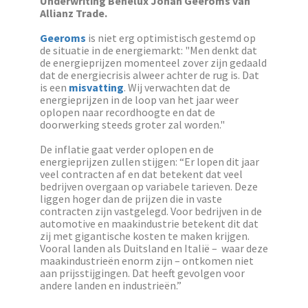
Underwriting Benelux
Johan Geeroms van
Allianz Trade.
Geeroms
is niet erg optimistisch gestemd op
de situatie in de energiemarkt: "Men denkt dat
de energieprijzen momenteel zover zijn gedaald
dat de energiecrisis alweer achter de rug is. Dat
is een
misvatting
. Wij verwachten dat de
energieprijzen in de loop van het jaar weer
oplopen naar recordhoogte en dat de
doorwerking steeds groter zal worden."
De inflatie gaat verder oplopen en de
energieprijzen zullen stijgen: “Er lopen dit jaar
veel contracten af en dat betekent dat veel
bedrijven overgaan op variabele tarieven. Deze
liggen hoger dan de prijzen die in vaste
contracten zijn vastgelegd. Voor bedrijven in de
automotive en maakindustrie betekent dit dat
zij met gigantische kosten te maken krijgen.
Vooral landen als Duitsland en Italië – waar deze
maakindustrieën enorm zijn – ontkomen niet
aan prijsstijgingen. Dat heeft gevolgen voor
andere landen en industrieën.”