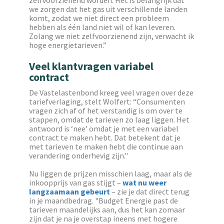
zelfvoorzienend worden. Het is belangrijk dat
we zorgen dat het gas uit verschillende landen
komt, zodat we niet direct een probleem
hebben als één land niet wil of kan leveren.
Zolang we niet zelfvoorzienend zijn, verwacht ik
hoge energietarieven.”
Veel klantvragen variabel
contract
De Vastelastenbond kreeg veel vragen over deze
tariefverlaging, stelt Wolfert: “Consumenten
vragen zich af of het verstandig is om over te
stappen, omdat de tarieven zo laag liggen. Het
antwoord is ‘nee’ omdat je met een variabel
contract te maken hebt. Dat betekent dat je
met tarieven te maken hebt die continue aan
verandering onderhevig zijn."
Nu liggen de prijzen misschien laag, maar als de
inkoopprijs van gas stijgt –
wat nu weer
langzaamaan gebeurt
– zie je dat direct terug
in je maandbedrag. "Budget Energie past de
tarieven maandelijks aan, dus het kan zomaar
zijn dat je na je overstap ineens met hogere