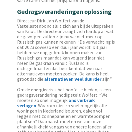
vaste tarief van het prijsplafond hoger is.
Gedragsveranderingen oplossing
Directeur Dirk-Jan Wolfert van de
Vastelastenbond sluit zich aan bij de uitspraken
van Knot. De directeur vraagt zich hardop af wat
de gevolgen zullen zijn nu we niet meer op
Russisch gas kunnen rekenen: “De verwachting is
dat 2023 sowieso een duur jaar wordt. Dit jaar
hebben we nog gebruik kunnen maken van
Russisch gas maar dat kan volgend jaar niet
meer. De gaskraan vanuit Rusland is
dichtgedraaid en dat betekent dat we naar
alternatieven moeten zoeken. De kans is heel
groot dat die
alternatieven veel duurder
zijn.”
Om de energiecrisis het hoofd te bieden, is een
gedragsverandering nodig stelt Wolfert: “We
moeten zo snel mogelijk
ons verbruik
verlagen
. Waarom niet zo snel mogelijk alle
woningen in Nederland isoleren, daken vol
leggen met zonnepanelen en warmtepompen
plaatsen? Daarnaast moeten we van onze
afhankelijkheid van gas van andere landen af en