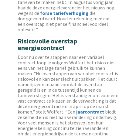
tarieven te maken hebt. In augustus vorig jaar
haalde deze energieleverancier het nieuws nog
wegens de
forse tariefverhoging
die
doorgevoerd werd. Houd er rekening mee dat
een overstap niet per se financieel voordeel
oplevert.”
Risicovolle overstap
energiecontract
Door nu over te stappen naar een variabel
contract loop je volgens Wolfert het risico niet
eens van het lage tarief gebruik te kunnen
maken. "Nu overstappen van variabel contract is
risicovol en kan zeer slecht uitpakken. Het duurt
namelijk een maand voordat de overstap
geregeld is en in de tussentijd kunnen de
tarieven stijgen. Het is verstandiger om voor een
vast contract te kiezen en de verwachting is dat
deze energiecontracten in april op de markt
komen,"
stelt Wolfert. “Een
jaarcontract
biedt
zekerheid en is niet aan verandering onderhevig.
Voor veel mensen is het stressvol om hun
energierekening continu te zien veranderen
omdat energiebedrijven de tarieven continu