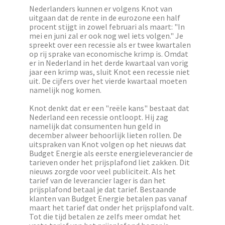
Nederlanders kunnen er volgens Knot van
uitgaan dat de rente in de eurozone een half
procent stijgt in zowel februari als maart: "In
mei en juni zal er ook nog wel iets volgen." Je
spreekt over een recessie als er twee kwartalen
op rij sprake van economische krimp is. Omdat
er in Nederland in het derde kwartaal van vorig
jaar een krimp was, sluit Knot een recessie niet
uit. De cijfers over het vierde kwartaal moeten
namelijk nog komen.
Knot denkt dat er een "reële kans" bestaat dat
Nederland een recessie ontloopt. Hij zag
namelijk dat consumenten hun geld in
december alweer behoorlijk lieten rollen. De
uitspraken van Knot volgen op het nieuws dat
Budget Energie als eerste energieleverancier de
tarieven onder het prijsplafond liet zakken. Dit
nieuws zorgde voor veel publiciteit. Als het
tarief van de leverancier lager is dan het
prijsplafond betaal je dat tarief. Bestaande
klanten van Budget Energie betalen pas vanaf
maart het tarief dat onder het prijsplafond valt.
Tot die tijd betalen ze zelfs meer omdat het