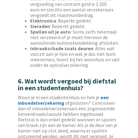
vergoeding van contant geld is 1.250
euro en slechts een aantal verzekeraars
vergoedt dit maximumbedrag.
Elektronica
: Beperkt gedekt.
Sieraden
: Beperkt gedekt.
Spullen uit je auto
: Soms zelfs helemaal
niet verzekerd of je moet hiervoor de
aanvullende buitenshuisdekking afsluiten.
Inbraakschade zoals deuren
: Alles wat
vastzit aan je huis en wat je dus niet kunt
meenemen, hoort bij het woonhuis en valt
onder de opstalverzekering.
6. Wat wordt vergoed bij diefstal
in een studentenhuis?
Woon je in een studentenhuis en heb je
een
inboedelverzekering
afgesloten? Controleer
dan of inboedelverzekeraars een zogenoemde
binnenbraakclausule hebben ingebouwd.
Diefstal is dan enkel gedekt wanneer er sporen
van braak zijn aan de kamer. Als je de deur van je
kamer niet op slot deed, waarna er spullen
ontvreemd werden, wordt dit niet vergoed. Je