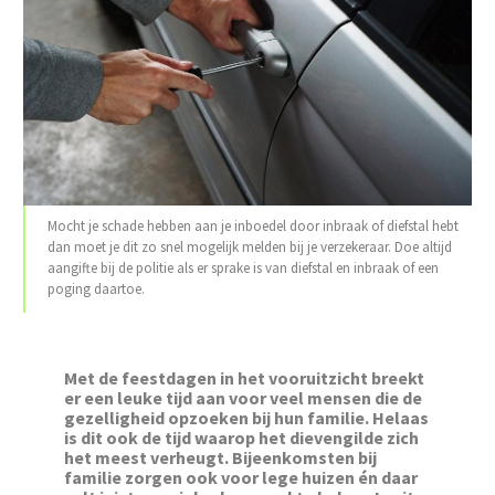
Mocht je schade hebben aan je inboedel door inbraak of diefstal hebt
dan moet je dit zo snel mogelijk melden bij je verzekeraar. Doe altijd
aangifte bij de politie als er sprake is van diefstal en inbraak of een
poging daartoe.
Met de feestdagen in het vooruitzicht breekt
er een leuke tijd aan voor veel mensen die de
gezelligheid opzoeken bij hun familie. Helaas
is dit ook de tijd waarop het dievengilde zich
het meest verheugt. Bijeenkomsten bij
familie zorgen ook voor lege huizen én daar