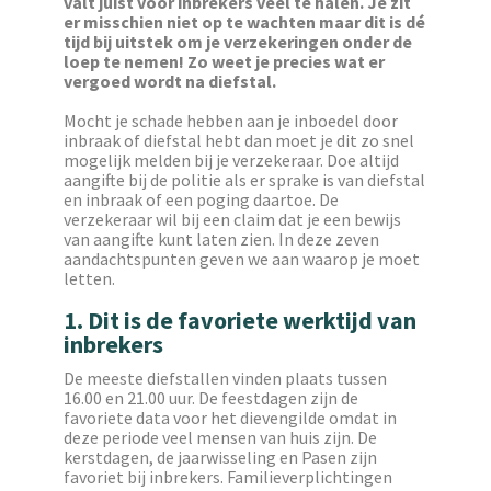
valt juist voor inbrekers veel te halen. Je zit
er misschien niet op te wachten maar dit is dé
tijd bij uitstek om je verzekeringen onder de
loep te nemen! Zo weet je precies wat er
vergoed wordt na diefstal.
Mocht je schade hebben aan je inboedel door
inbraak of diefstal hebt dan moet je dit zo snel
mogelijk melden bij je verzekeraar. Doe altijd
aangifte bij de politie als er sprake is van diefstal
en inbraak of een poging daartoe. De
verzekeraar wil bij een claim dat je een bewijs
van aangifte kunt laten zien. In deze zeven
aandachtspunten geven we aan waarop je moet
letten.
1. Dit is de favoriete werktijd van
inbrekers
De meeste diefstallen vinden plaats tussen
16.00 en 21.00 uur. De feestdagen zijn de
favoriete data voor het dievengilde omdat in
deze periode veel mensen van huis zijn. De
kerstdagen, de jaarwisseling en Pasen zijn
favoriet bij inbrekers. Familieverplichtingen