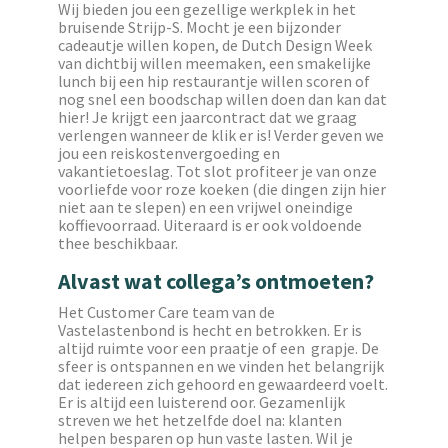
Wij bieden jou een gezellige werkplek in het
bruisende Strijp-S. Mocht je een bijzonder
cadeautje willen kopen, de Dutch Design Week
van dichtbij willen meemaken, een smakelijke
lunch bij een hip restaurantje willen scoren of
nog snel een boodschap willen doen dan kan dat
hier! Je krijgt een jaarcontract dat we graag
verlengen wanneer de klik er is! Verder geven we
jou een reiskostenvergoeding en
vakantietoeslag. Tot slot profiteer je van onze
voorliefde voor roze koeken (die dingen zijn hier
niet aan te slepen) en een vrijwel oneindige
koffievoorraad. Uiteraard is er ook voldoende
thee beschikbaar.
Alvast wat collega’s ontmoeten?
Het Customer Care team van de
Vastelastenbond is hecht en betrokken. Er is
altijd ruimte voor een praatje of een grapje. De
sfeer is ontspannen en we vinden het belangrijk
dat iedereen zich gehoord en gewaardeerd voelt.
Er is altijd een luisterend oor. Gezamenlijk
streven we het hetzelfde doel na: klanten
helpen besparen op hun vaste lasten. Wil je