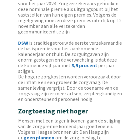
voor het jaar 2024. Zorgverzekeraars gebruiken
deze nominale premie als uitgangspunt bij het
vaststellen van hun eigen premies. Volgens de
regelgeving moeten deze premies uiterlijk op 12
november aan alle verzekerden
gecommuniceerd te zijn.
DSW
is traditiegetrouw de eerste verzekeraar die
de basispremie voor het aankomende
kalenderjaar onthult. De zorguitgaven zijn
enorm gestegen en de verwachting is dat deze
de komende vijf jaar met
3,5 procent
per jaar
stijgen.
De hogere zorgkosten worden veroorzaakt door
de inflatie en een groeiende zorgvraag. De
samenleving vergrijst. Door de toename van de
zorgvraag zijn er meer artsen, verpleegkundigen
en ondersteunend personeel nodig.
Zorgtoeslag niet hoger
Mensen met een lager inkomen gaan de stijging
van de zorgpremie komend jaar goed voelen.
Volgens Haagse bronnen uit Den Haag zijn
er
geen plan
nen
om de zorgtoeslag te