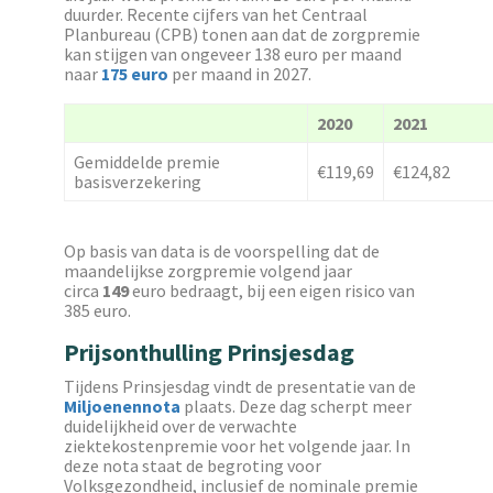
duurder. Recente cijfers van het Centraal
Planbureau (CPB) tonen aan dat de zorgpremie
kan stijgen van ongeveer 138 euro per maand
naar
175 euro
per maand in 2027.
2020
2021
Gemiddelde premie
€119,69
€124,82
basisverzekering
Op basis van data is de voorspelling dat de
maandelijkse zorgpremie volgend jaar
circa
149
euro bedraagt, bij een eigen risico van
385 euro.
Prijsonthulling Prinsjesdag
Tijdens Prinsjesdag vindt de presentatie van de
Miljoenennota
plaats. Deze dag scherpt meer
duidelijkheid over de verwachte
ziektekostenpremie voor het volgende jaar. In
deze nota staat de begroting voor
Volksgezondheid, inclusief de nominale premie