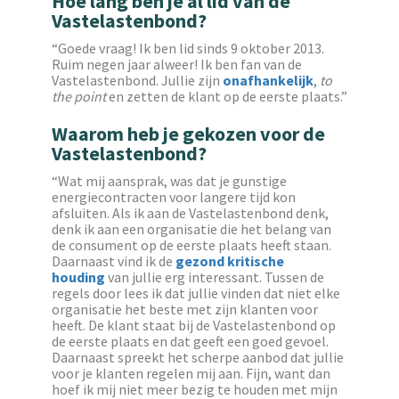
Hoe lang ben je al lid van de
Vastelastenbond?
“Goede vraag! Ik ben lid sinds 9 oktober 2013.
Ruim negen jaar alweer! Ik ben fan van de
Vastelastenbond. Jullie zijn
onafhankelijk
,
to
the point
en zetten de klant op de eerste plaats.”
Waarom heb je gekozen voor de
Vastelastenbond?
“Wat mij aansprak, was dat je gunstige
energiecontracten voor langere tijd kon
afsluiten. Als ik aan de Vastelastenbond denk,
denk ik aan een organisatie die het belang van
de consument op de eerste plaats heeft staan.
Daarnaast vind ik de
gezond kritische
houding
van jullie erg interessant. Tussen de
regels door lees ik dat jullie vinden dat niet elke
organisatie het beste met zijn klanten voor
heeft. De klant staat bij de Vastelastenbond op
de eerste plaats en dat geeft een goed gevoel.
Daarnaast spreekt het scherpe aanbod dat jullie
voor je klanten regelen mij aan. Fijn, want dan
hoef ik mij niet meer bezig te houden met mijn