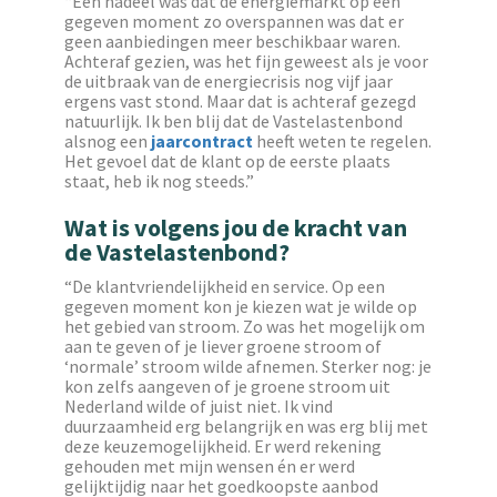
“Een nadeel was dat de energiemarkt op een
gegeven moment zo overspannen was dat er
geen aanbiedingen meer beschikbaar waren.
Achteraf gezien, was het fijn geweest als je voor
de uitbraak van de energiecrisis nog vijf jaar
ergens vast stond. Maar dat is achteraf gezegd
natuurlijk. Ik ben blij dat de Vastelastenbond
alsnog een
jaarcontract
heeft weten te regelen.
Het gevoel dat de klant op de eerste plaats
staat, heb ik nog steeds.”
Wat is volgens jou de kracht van
de Vastelastenbond?
“De klantvriendelijkheid en service. Op een
gegeven moment kon je kiezen wat je wilde op
het gebied van stroom. Zo was het mogelijk om
aan te geven of je liever groene stroom of
‘normale’ stroom wilde afnemen. Sterker nog: je
kon zelfs aangeven of je groene stroom uit
Nederland wilde of juist niet. Ik vind
duurzaamheid erg belangrijk en was erg blij met
deze keuzemogelijkheid. Er werd rekening
gehouden met mijn wensen én er werd
gelijktijdig naar het goedkoopste aanbod