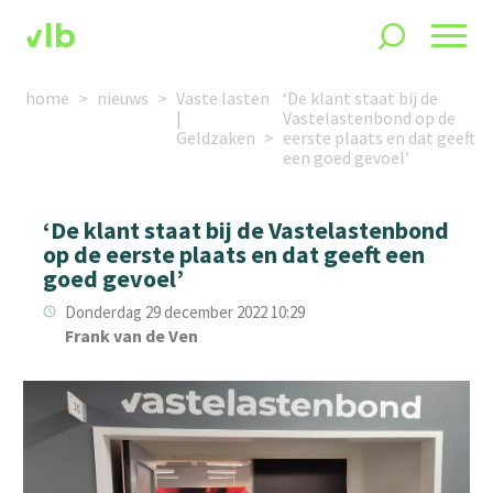
home
nieuws
Vaste lasten
‘De klant staat bij de
|
Vastelastenbond op de
Geldzaken
eerste plaats en dat geeft
een goed gevoel’
‘De klant staat bij de Vastelastenbond
op de eerste plaats en dat geeft een
goed gevoel’
Donderdag 29 december 2022 10:29
Frank van de Ven