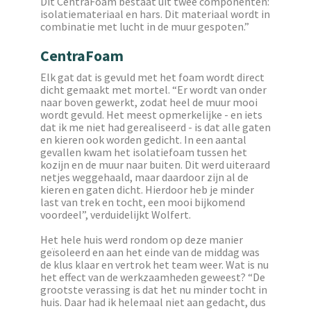
Dit CentraFoam bestaat uit twee componenten:
isolatiemateriaal en hars. Dit materiaal wordt in
combinatie met lucht in de muur gespoten.”
CentraFoam
Elk gat dat is gevuld met het foam wordt direct
dicht gemaakt met mortel. “Er wordt van onder
naar boven gewerkt, zodat heel de muur mooi
wordt gevuld. Het meest opmerkelijke - en iets
dat ik me niet had gerealiseerd - is dat alle gaten
en kieren ook worden gedicht. In een aantal
gevallen kwam het isolatiefoam tussen het
kozijn en de muur naar buiten. Dit werd uiteraard
netjes weggehaald, maar daardoor zijn al de
kieren en gaten dicht. Hierdoor heb je minder
last van trek en tocht, een mooi bijkomend
voordeel”, verduidelijkt Wolfert.
Het hele huis werd rondom op deze manier
geïsoleerd en aan het einde van de middag was
de klus klaar en vertrok het team weer. Wat is nu
het effect van de werkzaamheden geweest? “De
grootste verassing is dat het nu minder tocht in
huis. Daar had ik helemaal niet aan gedacht, dus