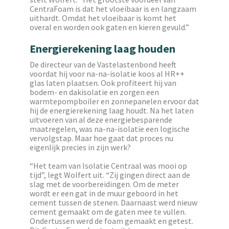
CentraFoam is dat het vloeibaar is en langzaam
uithardt. Omdat het vloeibaar is komt het
overal en worden ook gaten en kieren gevuld.”
Energierekening laag houden
De directeur van de Vastelastenbond heeft
voordat hij voor na-na-isolatie koos al HR++
glas laten plaatsen. Ook profiteert hij van
bodem- en dakisolatie en zorgen een
warmtepompboiler en zonnepanelen ervoor dat
hij de energierekening laag houdt. Na het laten
uitvoeren van al deze energiebesparende
maatregelen, was na-na-isolatie een logische
vervolgstap. Maar hoe gaat dat proces nu
eigenlijk precies in zijn werk?
“Het team van Isolatie Centraal was mooi op
tijd”, legt Wolfert uit. “Zij gingen direct aan de
slag met de voorbereidingen. Om de meter
wordt er een gat in de muur geboord in het
cement tussen de stenen. Daarnaast werd nieuw
cement gemaakt om de gaten mee te vullen.
Ondertussen werd de foam gemaakt en getest.