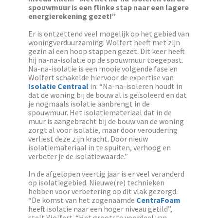
spouwmuur is een flinke stap naar een lagere
energierekening gezet!”
Er is ontzettend veel mogelijk op het gebied van
woningverduurzaming. Wolfert heeft met zijn
gezin al een hoop stappen gezet. Dit keer heeft
hij na-na-isolatie op de spouwmuur toegepast.
Na-na-isolatie is een mooie volgende fase en
Wolfert schakelde hiervoor de expertise van
Isolatie Centraal
in: “Na-na-isoleren houdt in
dat de woning bij de bouw al is geïsoleerd en dat
je nogmaals isolatie aanbrengt in de
spouwmuur. Het isolatiemateriaal dat in de
muur is aangebracht bij de bouw van de woning
zorgt al voor isolatie, maar door veroudering
verliest deze zijn kracht. Door nieuw
isolatiemateriaal in te spuiten, verhoog en
verbeter je de isolatiewaarde.”
In de afgelopen veertig jaar is er veel veranderd
op isolatiegebied. Nieuwe(re) technieken
hebben voor verbetering op dit vlak gezorgd.
“De komst van het zogenaamde
CentraFoam
heeft isolatie naar een hoger niveau getild”,
stelt Wolfert. “Het grootste voordeel van