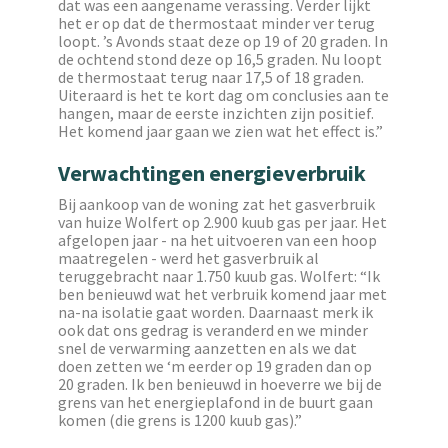
dat was een aangename verassing. Verder lijkt
het er op dat de thermostaat minder ver terug
loopt. ’s Avonds staat deze op 19 of 20 graden. In
de ochtend stond deze op 16,5 graden. Nu loopt
de thermostaat terug naar 17,5 of 18 graden.
Uiteraard is het te kort dag om conclusies aan te
hangen, maar de eerste inzichten zijn positief.
Het komend jaar gaan we zien wat het effect is.”
Verwachtingen energieverbruik
Bij aankoop van de woning zat het gasverbruik
van huize Wolfert op 2.900 kuub gas per jaar. Het
afgelopen jaar - na het uitvoeren van een hoop
maatregelen - werd het gasverbruik al
teruggebracht naar 1.750 kuub gas. Wolfert: “Ik
ben benieuwd wat het verbruik komend jaar met
na-na isolatie gaat worden. Daarnaast merk ik
ook dat ons gedrag is veranderd en we minder
snel de verwarming aanzetten en als we dat
doen zetten we ‘m eerder op 19 graden dan op
20 graden. Ik ben benieuwd in hoeverre we bij de
grens van het energieplafond in de buurt gaan
komen (die grens is 1200 kuub gas).”