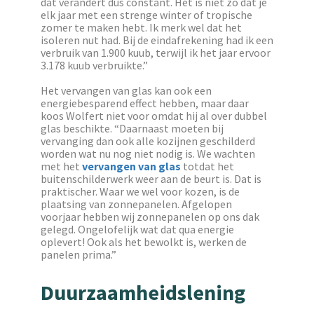
dat verandert dus constant. Het is niet zo dat je
elk jaar met een strenge winter of tropische
zomer te maken hebt. Ik merk wel dat het
isoleren nut had. Bij de eindafrekening had ik een
verbruik van 1.900 kuub, terwijl ik het jaar ervoor
3.178 kuub verbruikte.”
Het vervangen van glas kan ook een
energiebesparend effect hebben, maar daar
koos Wolfert niet voor omdat hij al over dubbel
glas beschikte. “Daarnaast moeten bij
vervanging dan ook alle kozijnen geschilderd
worden wat nu nog niet nodig is. We wachten
met het
vervangen van glas
totdat het
buitenschilderwerk weer aan de beurt is. Dat is
praktischer. Waar we wel voor kozen, is de
plaatsing van zonnepanelen. Afgelopen
voorjaar hebben wij zonnepanelen op ons dak
gelegd. Ongelofelijk wat dat qua energie
oplevert! Ook als het bewolkt is, werken de
panelen prima.”
Duurzaamheidslening