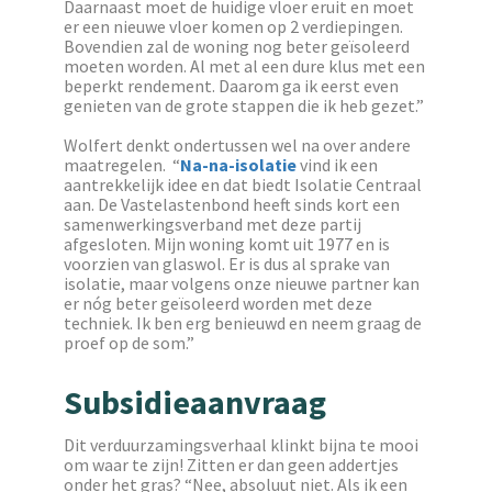
Daarnaast moet de huidige vloer eruit en moet
er een nieuwe vloer komen op 2 verdiepingen.
Bovendien zal de woning nog beter geïsoleerd
moeten worden. Al met al een dure klus met een
beperkt rendement. Daarom ga ik eerst even
genieten van de grote stappen die ik heb gezet.”
Wolfert denkt ondertussen wel na over andere
maatregelen. “
Na-na-isolatie
vind ik een
aantrekkelijk idee en dat biedt Isolatie Centraal
aan. De Vastelastenbond heeft sinds kort een
samenwerkingsverband met deze partij
afgesloten. Mijn woning komt uit 1977 en is
voorzien van glaswol. Er is dus al sprake van
isolatie, maar volgens onze nieuwe partner kan
er nóg beter geïsoleerd worden met deze
techniek. Ik ben erg benieuwd en neem graag de
proef op de som.”
Subsidieaanvraag
Dit verduurzamingsverhaal klinkt bijna te mooi
om waar te zijn! Zitten er dan geen addertjes
onder het gras? “Nee, absoluut niet. Als ik een