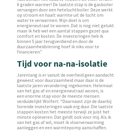
6 graden warmer! De laatste stap is de gasboiler
vervangen door een heteluchtboiler. Deze werkt
op stroom en haalt warmte uit de lucht om
water te verwarmen. Mijn doel is om
energieneutraal te wonen. Dat is nog niet gelukt
maar ik heb wel een aantal stappen gezet qua
comfort en kosten. De investeringen heb ik
binnen 5 jaar terugverdiend en door de
duurzaamheidslening hoef ik niks voor te
financieren.”
Tijd voor na-na-isolatie
Jarenlang is er vanuit de overheid geen aandacht
geweest voor duurzaamheid maar daar is de
laatste jaren verandering ingekomen. Helemaal
van het gas af en energieneutraal wonen, is
een enorme stap voor de meeste mensen
verduidelijkt Wolfert: “Daarnaast zijn de daarbij
horende investeringen vaak erg duur. Die laatste
stappen kosten het meeste terwijl ze juist het
minste opleveren. Dat geldt ook voor mij. Als ik
van het gas af wil, moet ik vloerverwarming
aanleggen en een warmtepomp aanschaffen.