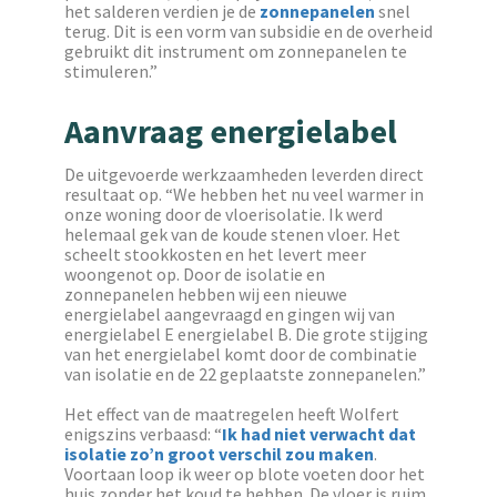
het salderen verdien je de
zonnepanelen
snel
terug. Dit is een vorm van subsidie en de overheid
gebruikt dit instrument om zonnepanelen te
stimuleren.”
Aanvraag energielabel
De uitgevoerde werkzaamheden leverden direct
resultaat op. “We hebben het nu veel warmer in
onze woning door de vloerisolatie. Ik werd
helemaal gek van de koude stenen vloer. Het
scheelt stookkosten en het levert meer
woongenot op. Door de isolatie en
zonnepanelen hebben wij een nieuwe
energielabel aangevraagd en gingen wij van
energielabel E energielabel B. Die grote stijging
van het energielabel komt door de combinatie
van isolatie en de 22 geplaatste zonnepanelen.”
Het effect van de maatregelen heeft Wolfert
enigszins verbaasd: “
Ik had niet verwacht dat
isolatie zo’n groot verschil zou maken
.
Voortaan loop ik weer op blote voeten door het
huis zonder het koud te hebben. De vloer is ruim