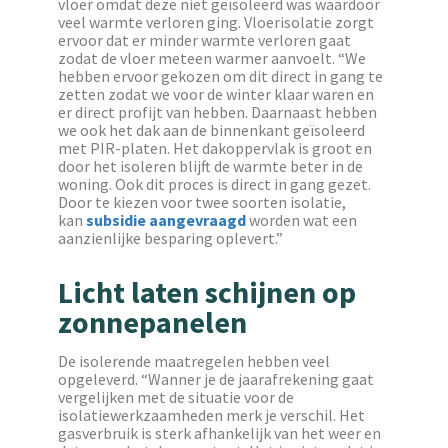
vloer omdat deze niet geïsoleerd was waardoor
veel warmte verloren ging. Vloerisolatie zorgt
ervoor dat er minder warmte verloren gaat
zodat de vloer meteen warmer aanvoelt. “We
hebben ervoor gekozen om dit direct in gang te
zetten zodat we voor de winter klaar waren en
er direct profijt van hebben. Daarnaast hebben
we ook het dak aan de binnenkant geïsoleerd
met PIR-platen. Het dakoppervlak is groot en
door het isoleren blijft de warmte beter in de
woning. Ook dit proces is direct in gang gezet.
Door te kiezen voor twee soorten isolatie,
kan
subsidie aangevraagd
worden wat een
aanzienlijke besparing oplevert.”
Licht laten schijnen op
zonnepanelen
De isolerende maatregelen hebben veel
opgeleverd. “Wanner je de jaarafrekening gaat
vergelijken met de situatie voor de
isolatiewerkzaamheden merk je verschil. Het
gasverbruik is sterk afhankelijk van het weer en