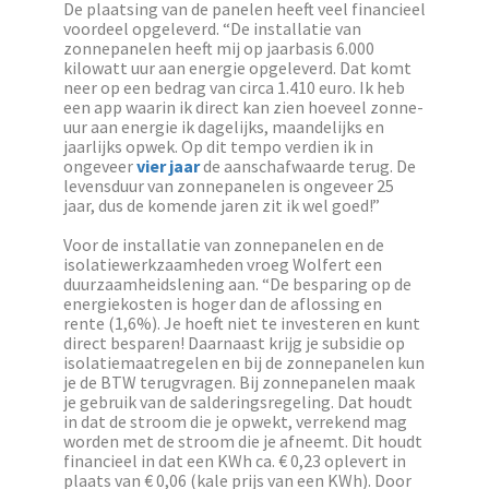
De plaatsing van de panelen heeft veel financieel
voordeel opgeleverd. “De installatie van
zonnepanelen heeft mij op jaarbasis 6.000
kilowatt uur aan energie opgeleverd. Dat komt
neer op een bedrag van circa 1.410 euro. Ik heb
een app waarin ik direct kan zien hoeveel zonne-
uur aan energie ik dagelijks, maandelijks en
jaarlijks opwek. Op dit tempo verdien ik in
ongeveer
vier jaar
de aanschafwaarde terug. De
levensduur van zonnepanelen is ongeveer 25
jaar, dus de komende jaren zit ik wel goed!”
Voor de installatie van zonnepanelen en de
isolatiewerkzaamheden vroeg Wolfert een
duurzaamheidslening aan. “De besparing op de
energiekosten is hoger dan de aflossing en
rente (1,6%). Je hoeft niet te investeren en kunt
direct besparen! Daarnaast krijg je subsidie op
isolatiemaatregelen en bij de zonnepanelen kun
je de BTW terugvragen. Bij zonnepanelen maak
je gebruik van de salderingsregeling. Dat houdt
in dat de stroom die je opwekt, verrekend mag
worden met de stroom die je afneemt. Dit houdt
financieel in dat een KWh ca. € 0,23 oplevert in
plaats van € 0,06 (kale prijs van een KWh). Door