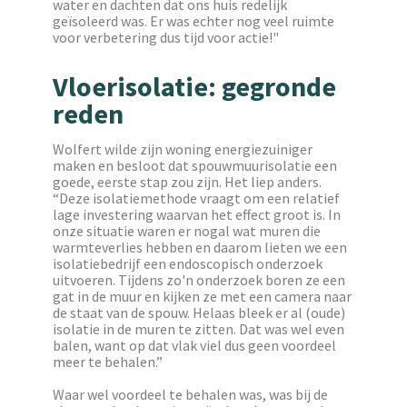
water en dachten dat ons huis redelijk
geïsoleerd was. Er was echter nog veel ruimte
voor verbetering dus tijd voor actie!"
Vloerisolatie: gegronde
reden
Wolfert wilde zijn woning energiezuiniger
maken en besloot dat spouwmuurisolatie een
goede, eerste stap zou zijn. Het liep anders.
“Deze isolatiemethode vraagt om een relatief
lage investering waarvan het effect groot is. In
onze situatie waren er nogal wat muren die
warmteverlies hebben en daarom lieten we een
isolatiebedrijf een endoscopisch onderzoek
uitvoeren. Tijdens zo'n onderzoek boren ze een
gat in de muur en kijken ze met een camera naar
de staat van de spouw. Helaas bleek er al (oude)
isolatie in de muren te zitten. Dat was wel even
balen, want op dat vlak viel dus geen voordeel
meer te behalen.”
Waar wel voordeel te behalen was, was bij de