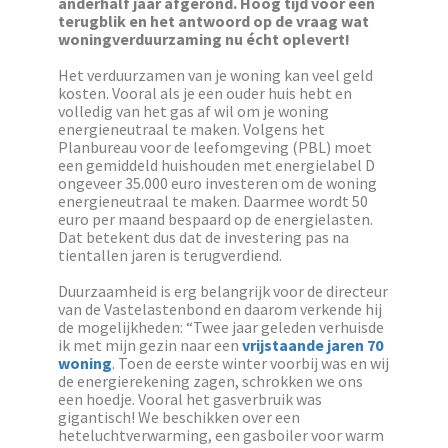
anderhalf jaar afgerond. Hoog tijd voor een
terugblik en het antwoord op de vraag wat
woningverduurzaming nu écht oplevert!
Het verduurzamen van je woning kan veel geld
kosten. Vooral als je een ouder huis hebt en
volledig van het gas af wil om je woning
energieneutraal te maken. Volgens het
Planbureau voor de leefomgeving (PBL) moet
een gemiddeld huishouden met energielabel D
ongeveer 35.000 euro investeren om de woning
energieneutraal te maken. Daarmee wordt 50
euro per maand bespaard op de energielasten.
Dat betekent dus dat de investering pas na
tientallen jaren is terugverdiend.
Duurzaamheid is erg belangrijk voor de directeur
van de Vastelastenbond en daarom verkende hij
de mogelijkheden: “Twee jaar geleden verhuisde
ik met mijn gezin naar een
vrijstaande jaren 70
woning
. Toen de eerste winter voorbij was en wij
de energierekening zagen, schrokken we ons
een hoedje. Vooral het gasverbruik was
gigantisch! We beschikken over een
heteluchtverwarming, een gasboiler voor warm